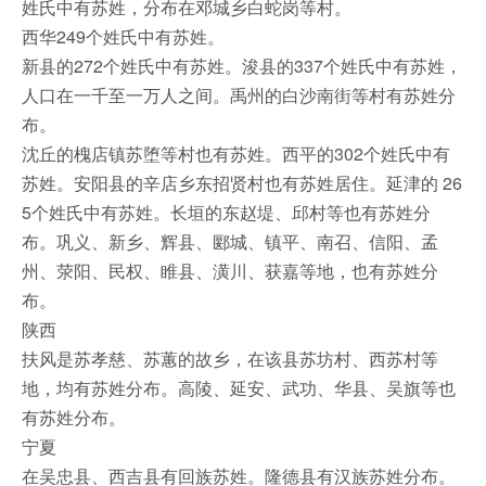
姓氏中有苏姓，分布在邓城乡白蛇岗等村。
西华249个姓氏中有苏姓。
新县的272个姓氏中有苏姓。浚县的337个姓氏中有苏姓，
人口在一千至一万人之间。禹州的白沙南街等村有苏姓分
布。
沈丘的槐店镇苏堕等村也有苏姓。西平的302个姓氏中有
苏姓。安阳县的辛店乡东招贤村也有苏姓居住。延津的 26
5个姓氏中有苏姓。长垣的东赵堤、邱村等也有苏姓分
布。巩义、新乡、辉县、郾城、镇平、南召、信阳、孟
州、荥阳、民权、睢县、潢川、获嘉等地，也有苏姓分
布。
陕西
扶风是苏孝慈、苏蕙的故乡，在该县苏坊村、西苏村等
地，均有苏姓分布。高陵、延安、武功、华县、吴旗等也
有苏姓分布。
宁夏
在吴忠县、西吉县有回族苏姓。隆德县有汉族苏姓分布。