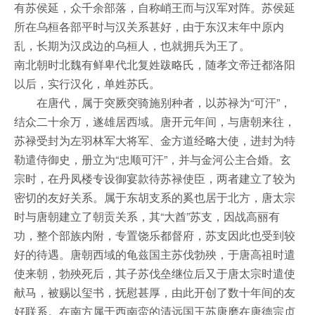
有苏侯延，众千余部落，自称峭王而与汉军对阵。苏侯延
所在乌桓各部平时与汉关系甚好，由于东汉末年中原内
乱，长期为汉戍边的乌桓人，也就拥兵为王了。
南北朝时北魏有鲜卑代北复姓跋略氏，随孝文帝迁都洛阳
以后，实行汉化，单姓苏氏。
在唐代，属于突厥突骑施别种者，以苏禄为“可汗”，
结众二十余万，遂雄居西域。唐开元年间，与唐朝来往，
苏禄受封为左羽林军大将军、金方道经略大使，进封为特
勒遣侍御史，册立为“忠顺可汗”，并与金河公主合婚。玄
宗时，在丹凤楼专设御宴款待苏禄使臣，两者建立了较为
密切的友好关系。属于东胡支系的奚也居于北方，唐太宗
时与唐朝建立了朝贡关系，其“大酋”苏支，因战高丽有
功，整个部族内附，专置饶乐都督府，苏支因此也受到较
好的待遇。唐朝西域的龟兹国主苏伐勃殃，于唐高祖时遣
使来朝，勃殃死后，其子苏伐垒继位后又于唐太宗时遣使
献马，被赐以玺书，抚慰甚厚，由此开创了数十年间的友
好联系。在南方属于西南蛮的清远国王苏唐磨在唐德宗贞