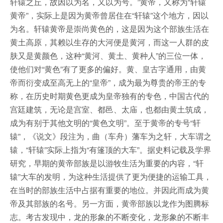
轩辕之丘，故因以为名，又以为号。”黄帝，又称为“轩辕
黄帝”，实际上是因为黄帝曾居住在“轩辕”这个地方，因以
为名。轩辕黄帝是崇尚黄色的，这是因为这个部族生活在
黄土高原，其赖以生存的大河便是黄河，而这一人群的皮
肤又是黄颜色，这种“黄河、黄土、黄种人”的三位一体，
使他们对“黄色”有了更多的偏好。黄、皇古字通用，由黄
帝而衍变成至高无上的“皇帝”，成为最为尊贵的帝王的专
称，在历史时期黄色更成为皇帝独有的专色，中国古代的
宫廷建筑，无论是宫室、都邑、太庙，也都由黄土筑成，
成为有别于其他文明的“黄色文明”。至于黄帝的专号“轩
辕”，《说文》段注为，曲（车舟）藩车为之轩，大车谓之
辕，“轩辕”实际上指为“有篷顶的大车”。据史料记载及学界
研究，早期的黄帝部族是以游牧生活为重要的内容，“轩
辕”大车的发明，为这种生活提供了更为便捷的运输工具，
在当时的部族生活中占据有重要的地位。并因此而成为黄
帝及其部族的名号。另一方面，黄帝部族以龙作为图腾标
志。考古发现中，龙的形象的不断变化，龙形象的不断丰