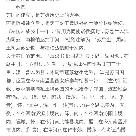
苏国
苏国的建立，是苏姓历史上的大事。
西周政权建立后，周天子对王畿以外的土地分封给诸侯。
《左传》成公十一年：“昔周克商使诸侯抚封，苏忿生以温
为司寇，与檀伯达封于河。”杜预注解为：“苏忿生，周武
王司寇苏公也，与檀伯达俱封于河内。
关于苏国的范围。《后汉书·郡国志》云：温，故国也，苏
忿生封。”《括地志》卷二，“故温城在怀州温县西三十
里，汉、晋以为县，本周司寇苏忿生之邑。”温是苏国国
都，位置在今河南温县西安乐寨与招贤一带。《左传》记
载，春秋前期周桓王将苏国的田地给予了郑国，这些地点
有“温、原、缔、樊、隰城、攒茅、向、盟、州、陉、(阝
贵)、怀。”其中，温、州、陉(邢)，均在今温县境内。原、
樊，在今河南济源市境内。缔、向，在今河南沁阳市境
内。隰城、怀，在今河南武陟县境内。盟，在今河南孟州
市境内。(阝贵)，在今河南焦作市郊。攒茅，有考证为攒