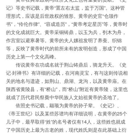
记》等史书记载，黄帝“置左右太监，监于万国”。这种管
理形式，应该是后世政权的雏形。黄帝的史官“仓颉作
书”，“伶伦作律”、“容成造历”，“黄帝考定星历”等，黄帝时
的文化成就巨大。黄帝采铜铸鼎，以玉为兵，刳木为舟，
作宫室以避寒暑等。黄帝的夫人嫘祖发明了养蚕、织锦
等，反映了黄帝时代的前所未有的发明创造，形成了中国
历史上第一个文化高峰。
传说黄帝在功成名就于荆山铸鼎后，骑龙升天。《史
记·封禅书》有详细的记载，在河南灵宝，有与这则传说相
关的地名与遗迹，如荆山、鼎湖、龙沟，以及黄帝庙。在
陕西省黄陵县，有“桥山”，而“桥山”附近有黄帝陵，这里也
就成了历代君民祭奠中华民族人文始祖黄帝的圣地了。
依照史书记载，颛顼为黄帝的孙子辈。《史记》、
《帝王世纪》以及某些苏谱均有详细说明，在黄帝的25个
儿子中，最早取得“姓”的名号者仅有14人，这些姓也就成
了中国历史上最为古老的姓，现代姓氏则是在此基础上衍