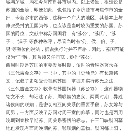
城与茅城，均在今河南辉县市境内。以上诸邑，很难说是
苏国的全境，即便如此，也包括了今济源市与焦作市的全
部，今新乡市的西部，这样一个广大的地区。其基本上与
康叔受封的卫国为邻，也应该是当时较为重要的苏国。苏
国的爵位，文献中称苏国国君，有“苏公”、“苏氏”、“苏
子”、“温子”等多种称呼，尽管当时有“公、侯、伯、子、
男”等爵位的说法，据说执行时并不严格，因此，苏国可能
仅为“子”爵，其首领又任司寇，称作“苏公”.
西周时期是苏国的重要发展时期，传世的青铜器著录在
《三代吉金文存》一书中，其中的《史颂鼎》有长篇铭
文，记载了史颂受命视察苏国，掌握并实行苏氏之法。
《三代吉金文存》收录有苏国铜器《苏公簋》，这件器物
铭文不长，却记述了苏、周联姻的史实。两周时期，异姓
诸侯间的联姻，是密切相互间关系的重要手段，苏女嫁与
周男，一方面反映了苏国对周王室的仰慕，同时也是西周
晚期到春秋早期苏、周关系密切的标志。在三门峡虢国墓
地也发现有西周晚期的苏、虢联姻的器物。虢国都上阳，