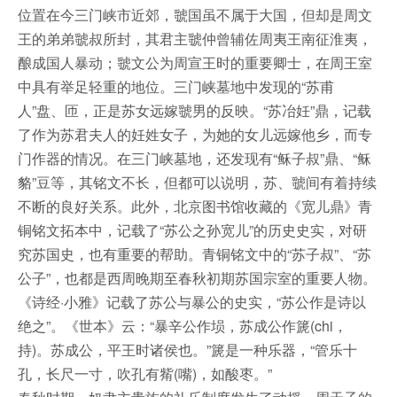
位置在今三门峡市近郊，虢国虽不属于大国，但却是周文
王的弟弟虢叔所封，其君主虢仲曾辅佐周夷王南征淮夷，
酿成国人暴动；虢文公为周宣王时的重要卿士，在周王室
中具有举足轻重的地位。三门峡墓地中发现的“苏甫
人”盘、匝，正是苏女远嫁虢男的反映。“苏冶妊”鼎，记载
了作为苏君夫人的妊姓女子，为她的女儿远嫁他乡，而专
门作器的情况。在三门峡墓地，还发现有“稣子叔”鼎、“稣
貉”豆等，其铭文不长，但都可以说明，苏、虢间有着持续
不断的良好关系。此外，北京图书馆收藏的《宽儿鼎》青
铜铭文拓本中，记载了“苏公之孙宽儿”的历史史实，对研
究苏国史，也有重要的帮助。青铜铭文中的“苏子叔”、“苏
公子”，也都是西周晚期至春秋初期苏国宗室的重要人物。
《诗经·小雅》记载了苏公与暴公的史实，“苏公作是诗以
绝之”。《世本》云：“暴辛公作埙，苏成公作篪(chi，
持)。苏成公，平王时诸侯也。”篪是一种乐器，“管乐十
孔，长尺一寸，吹孔有觜(嘴)，如酸枣。”