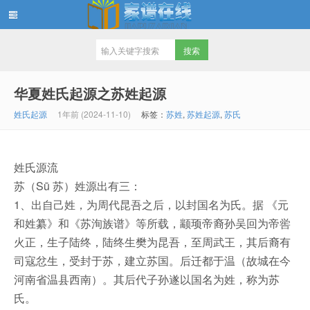
家谱在线知识堂
华夏姓氏起源之苏姓起源
姓氏起源
1年前 (2024-11-10)
标签：
苏姓
,
苏姓起源
,
苏氏
姓氏源流
苏（Sū 苏）姓源出有三：
1、出自己姓，为周代昆吾之后，以封国名为氏。据 《元
和姓纂》和《苏洵族谱》等所载，颛顼帝裔孙吴回为帝喾
火正，生子陆终，陆终生樊为昆吾，至周武王，其后裔有
司寇忿生，受封于苏，建立苏国。后迁都于温（故城在今
河南省温县西南）。其后代子孙遂以国名为姓，称为苏
氏。