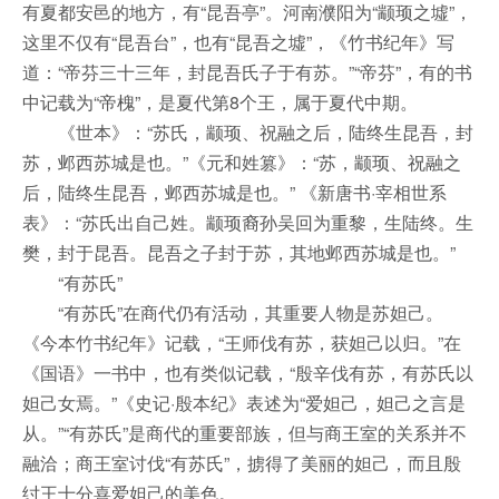
有夏都安邑的地方，有“昆吾亭”。河南濮阳为“颛顼之墟”，
这里不仅有“昆吾台”，也有“昆吾之墟”，《竹书纪年》写
道：“帝芬三十三年，封昆吾氏子于有苏。”“帝芬”，有的书
中记载为“帝槐”，是夏代第8个王，属于夏代中期。
《世本》：“苏氏，颛顼、祝融之后，陆终生昆吾，封
苏，邺西苏城是也。”《元和姓篡》：“苏，颛顼、祝融之
后，陆终生昆吾，邺西苏城是也。” 《新唐书·宰相世系
表》：“苏氏出自己姓。颛顼裔孙吴回为重黎，生陆终。生
樊，封于昆吾。昆吾之子封于苏，其地邺西苏城是也。”
“有苏氏”
“有苏氏”在商代仍有活动，其重要人物是苏妲己。
《今本竹书纪年》记载，“王师伐有苏，获妲己以归。”在
《国语》一书中，也有类似记载，“殷辛伐有苏，有苏氏以
妲己女焉。”《史记·殷本纪》表述为“爱妲己，妲己之言是
从。”“有苏氏”是商代的重要部族，但与商王室的关系并不
融洽；商王室讨伐“有苏氏”，掳得了美丽的妲己，而且殷
纣王十分喜爱妲己的美色。