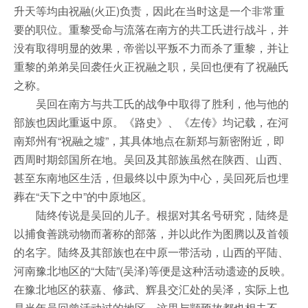
升天等均由祝融(火正)负责，因此在当时这是一个非常重
要的职位。重黎受命与流落在南方的共工氏进行战斗，并
没有取得明显的效果，帝喾以平叛不力而杀了重黎，并让
重黎的弟弟吴回袭任火正祝融之职，吴回也便有了祝融氏
之称。
吴回在南方与共工氏的战争中取得了胜利，他与他的
部族也因此重返中原。《路史》、《左传》均记载，在河
南郑州有“祝融之墟”，其具体地点在新郑与新密附近，即
西周时期郐国所在地。吴回及其部族虽然在陕西、山西、
甚至东南地区生活，但最终以中原为中心，吴回死后也埋
葬在“天下之中”的中原地区。
陆终传说是吴回的儿子。根据对其名号研究，陆终是
以捕食善跳动物而著称的部落，并以此作为图腾以及首领
的名字。陆终及其部族也在中原一带活动，山西的平陆、
河南豫北地区的“大陆”(吴泽)等便是这种活动遗迹的反映。
在豫北地区的获嘉、修武、辉县交汇处的吴泽，实际上也
是当年吴回曾活动过的地区，这里与颛顼故都也相去不