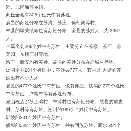
郊、九岗庙等乡镇。
商丘全县有328个姓氏中有苏姓。
鹿邑的苏姓分布在苏湾、苏庄、葡萄架等村。
林县的城关镇等也有苏姓分布，全县的苏姓人口为 3367
人。
长葛全县206个姓中有苏姓，主要分布在苏楼、苏庄、苏
菜园、东魏庄村等地。
洛宁、新安均有苏姓。孟津的苏姓分布在老城村等地。
汤阴全县231个姓氏中，苏姓共777人，其中北 大街的苏
姓出有不少人才。
夏邑的477个姓氏中有苏姓，也有苏庄。扶沟的279个姓氏
中有苏姓，汴寨村等有苏姓分布。
光山槐店乡苏上湾村、朱湾村也有苏姓分布。陕县的前史
村、苏村等有苏姓。淅川的180余个姓氏中有苏姓。
鄢陵的231个姓氏中有苏姓。
虞城的328个姓氏中有苏姓，并有回族苏姓。商水 281个