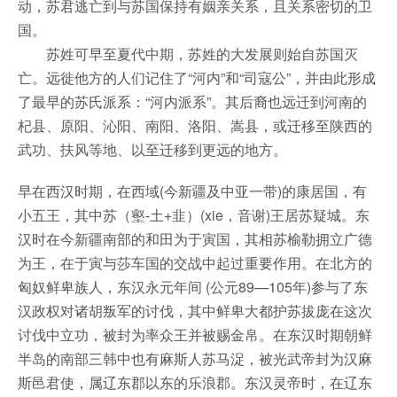
动，苏君逃亡到与苏国保持有姻亲关系，且关系密切的卫
国。
苏姓可早至夏代中期，苏姓的大发展则始自苏国灭
亡。远徙他方的人们记住了“河内”和“司寇公”，并由此形成
了最早的苏氏派系：“河内派系”。其后裔也远迁到河南的
杞县、原阳、沁阳、南阳、洛阳、嵩县，或迁移至陕西的
武功、扶风等地、以至迁移到更远的地方。
早在西汉时期，在西域(今新疆及中亚一带)的康居国，有
小五王，其中苏（壑-土+韭）(xie，音谢)王居苏疑城。东
汉时在今新疆南部的和田为于寅国，其相苏榆勒拥立广德
为王，在于寅与莎车国的交战中起过重要作用。在北方的
匈奴鲜卑族人，东汉永元年间 (公元89—105年)参与了东
汉政权对诸胡叛军的讨伐，其中鲜卑大都护苏拔庞在这次
讨伐中立功，被封为率众王并被赐金帛。在东汉时期朝鲜
半岛的南部三韩中也有麻斯人苏马浞，被光武帝封为汉麻
斯邑君使，属辽东郡以东的乐浪郡。东汉灵帝时，在辽东