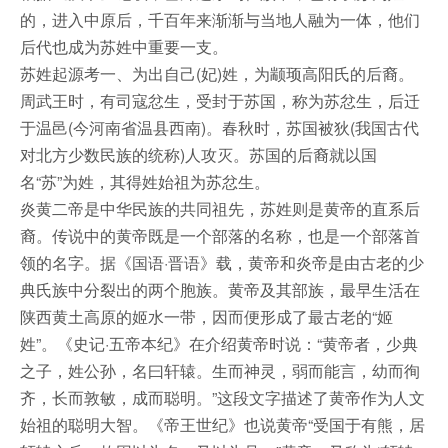
的，进入中原后，千百年来渐渐与当地人融为一体，他们
后代也成为苏姓中重要一支。
苏姓起源考一、为出自己(妃)姓，为颛顼高阳氏的后裔。
周武王时，有司寇忿生，受封于苏国，称为苏忿生，后迁
于温邑(今河南省温县西南)。春秋时，苏国被狄(我国古代
对北方少数民族的统称)人攻灭。苏国的后裔就以国
名“苏”为姓，其得姓始祖为苏忿生。
炎黄二帝是中华民族的共同祖先，苏姓则是黄帝的直系后
裔。传说中的黄帝既是一个部落的名称，也是一个部落首
领的名字。据《国语·晋语》载，黄帝和炎帝是由古老的少
典氏族中分裂出的两个胞族。黄帝及其部族，最早生活在
陕西黄土高原的姬水一带，因而便形成了最古老的“姬
姓”。《史记·五帝本纪》在介绍黄帝时说：“黄帝者，少典
之子，姓公孙，名曰轩辕。生而神灵，弱而能言，幼而徇
齐，长而敦敏，成而聪明。”这段文字描述了黄帝作为人文
始祖的聪明大智。《帝王世纪》也说黄帝“受国于有熊，居