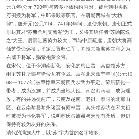
元九年(公元 793年)与诸多小族纷纷内附，被唐朝中央政
府例授为将军，中郎果毅等职官。在唐朝西域有“大勃
律”，唐开元(公元714—741年)年间，遣使来朝。唐朝正式
册封其君“苏弗舍利支离泥”为王，又将其继任者“苏麟陀逸
之”为王。后因吐蕃势力较大，而与中原疏远，唐朝大将高
仙芝受命远征，平定后置归仁军，并授其新君苏失利之为
右威卫将军，赐紫袍黄金带。
在宋代，位于今湖南新化、安化的梅山蛮，其首领苏方，
峒主苏甘所部与诸蛮互有争战。后在北宋熙宁年间(公元10
68— 1077年)被章悖率宋朝官兵以武力平定。留居新化一
带者，成为汉族，并成为当地大姓。南逃湘南者，成为瑶
族，有的并远徙两广，云南及越南、老挝、泰国的北部山
区。在云南黎县黎州诸蛮有雨林蛮，其头领苏吠在宋太祖
时被授为怀化将军，说明苏氏蛮族虽与宋朝有矛盾，但仍
保持有较为友好的关系。
清代的满族人中，以“苏”字为首的名字较多。