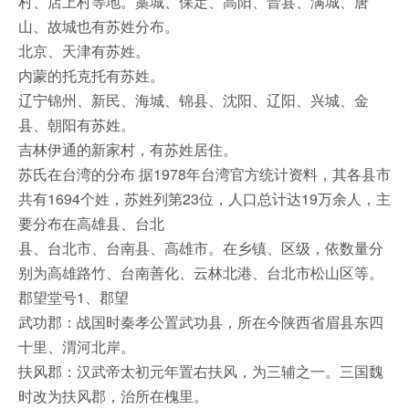
村、店上村等地。藁城、保定、高阳、晋县、满城、唐
山、故城也有苏姓分布。
北京、天津有苏姓。
内蒙的托克托有苏姓。
辽宁锦州、新民、海城、锦县、沈阳、辽阳、兴城、金
县、朝阳有苏姓。
吉林伊通的新家村，有苏姓居住。
苏氏在台湾的分布 据1978年台湾官方统计资料，其各县市
共有1694个姓，苏姓列第23位，人口总计达19万余人，主
要分布在高雄县、台北
县、台北市、台南县、高雄市。在乡镇、区级，依数量分
别为高雄路竹、台南善化、云林北港、台北市松山区等。
郡望堂号1、郡望
武功郡：战国时秦孝公置武功县，所在今陕西省眉县东四
十里、渭河北岸。
扶风郡：汉武帝太初元年置右扶风，为三辅之一。三国魏
时改为扶风郡，治所在槐里。