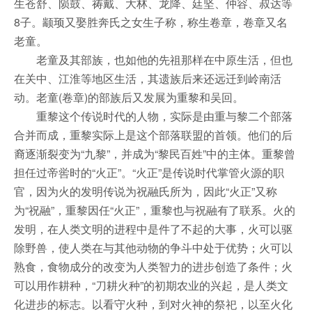
生苍舒、陨鼓、祷戴、大林、龙降、廷坚、仲容、叔达等
8子。颛顼又娶胜奔氏之女生子称，称生卷章，卷章又名
老童。
老童及其部族，也如他的先祖那样在中原生活，但也
在关中、江淮等地区生活，其遗族后来还远迁到岭南活
动。老童(卷章)的部族后又发展为重黎和吴回。
重黎这个传说时代的人物，实际是由重与黎二个部落
合并而成，重黎实际上是这个部落联盟的首领。他们的后
裔逐渐裂变为“九黎”，并成为“黎民百姓”中的主体。重黎曾
担任过帝喾时的“火正”。“火正”是传说时代掌管火源的职
官，因为火的发明传说为祝融氏所为，因此“火正”又称
为“祝融”，重黎因任“火正”，重黎也与祝融有了联系。火的
发明，在人类文明的进程中是件了不起的大事，火可以驱
除野兽，使人类在与其他动物的争斗中处于优势；火可以
熟食，食物成分的改变为人类智力的进步创造了条件；火
可以用作耕种，“刀耕火种”的初期农业的兴起，是人类文
化进步的标志。以看守火种，到对火神的祭祀，以至火化