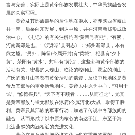
富与完善，实际上是黄帝部族发展壮大，中华民族融合发
展的真实写照。
黄帝及其部族最早的居住地在姬水，亦即陕西省岐山
县一带，后采向东发展，到达中原，并在河南新郑形成政
治中心。《史记》的有关注解均有“黄帝号有熊”，“有熊，
河南新郑是也。”《元和郡县图志》：“郑州新郑县，本有
熊之墟。”另外，陈留(今属开封)有“黄城”、杞县有“夕卜
黄”、荥阳有“黄水”、封邱有“黄池”，这些都与黄帝部族的
活动有关。密县的大瑰山、临汝的崆峒山、灵宝的荆山，
卢氏的熊耳山等都有黄帝活动的遗迹，反映中原地区是黄
帝及其部族的重要活动地区。黄帝以中原为中心，“习用干
戈”、“修德振兵”、“天下有不顺者，……从而征之”，尤其
是黄帝部族与蚩尤部族在涿鹿(今属河北)大战，取得了胜
利。黄帝及其部族的军事行动，加速了传说中各部族间的
融合，从而形成了以中原为核心的南达于江、东至于海、
北达燕赵的内涵相近的先进文化。
黄帝在典章政制与经济文化上也有重要的贡献。《史