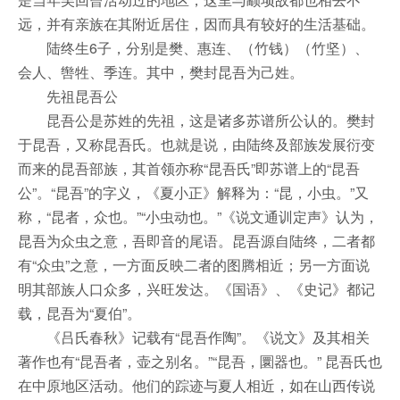
远，并有亲族在其附近居住，因而具有较好的生活基础。
陆终生6子，分别是樊、惠连、（竹钱）（竹坚）、
会人、辔牲、季连。其中，樊封昆吾为己姓。
先祖昆吾公
昆吾公是苏姓的先祖，这是诸多苏谱所公认的。樊封
于昆吾，又称昆吾氏。也就是说，由陆终及部族发展衍变
而来的昆吾部族，其首领亦称“昆吾氏”即苏谱上的“昆吾
公”。“昆吾”的字义，《夏小正》解释为：“昆，小虫。”又
称，“昆者，众也。”“小虫动也。”《说文通训定声》认为，
昆吾为众虫之意，吾即音的尾语。昆吾源自陆终，二者都
有“众虫”之意，一方面反映二者的图腾相近；另一方面说
明其部族人口众多，兴旺发达。《国语》、《史记》都记
载，昆吾为“夏伯”。
《吕氏春秋》记载有“昆吾作陶”。《说文》及其相关
著作也有“昆吾者，壶之别名。”“昆吾，圜器也。” 昆吾氏也
在中原地区活动。他们的踪迹与夏人相近，如在山西传说