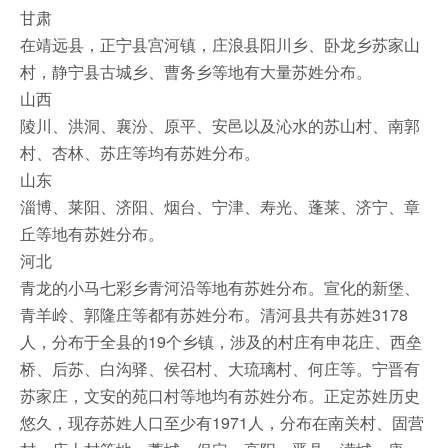
甘肃
在靖远县，正宁县宫河镇，庄浪县阳川乡、卧龙乡苏家山
村，静宁县古城乡、曹务乡等地有大量苏姓分布。
山西
陵川、洪洞、襄汾、原平、安邑以及沁水的苏山村、南郭
村、杏林、苏庄等均有苏姓分布。
山东
淄博、莱阳、济阳、烟台、宁津、寿光、蓬莱、济宁、章
丘等地有苏姓分布。
河北
青龙的小马七彩乡青河沿等地有苏姓分布。宣化的新堡、
青羊岭、郭隆庄等都有苏姓分布。清河县共有苏姓3178
人，分布于全县的19个乡镇，涉及的村庄有申花庄、西垒
桥、后苏、白沟驿、侯召村、大琉璃村、何庄等。宁晋有
苏家庄，文安的苑口村等地均有苏姓分布。正定苏姓历史
悠久，现存苏姓人口至少有1971人，分布在南关村、固营