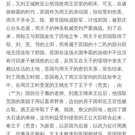
后，又到王城附近公然强抢周王宗室的稻禾。可见，在诸
侯称霸的时代，苏国作为周王的亲信国，但却受到伤害。
周天子并令卫、陈、蔡等国组成联军，讨伐郑国，被郑庄
公分头击退，周天子的神圣权威受到严重挑战。到了后
来，周桓王与郑国发生了田地之争，周天子在郑国取得了
邬、刘、芜、邗的土田，而将属于苏国的十二邑的部分田
地无偿送给了郑国。苏国在这场大国争霸的游戏中不仅没
有讨回麦子被强抢的公道，反而又在天子的懦弱中丧失了
赖以生活的土地，苏国与周天子的密切关系，宣告结束。
到了周惠王时期，苏国卷入了周王宗室间的宫廷纷争之
中。在周庄王时受宠的王桃生下了王子子（秃贵），由
（艹为）国担任子颓的老师。到惠王继承王位后，他强取
芜国的菜园子用以畜养野兽，边伯的房子因邻近王宫也被
占取。惠王还夺取了子禽、祝跪、詹父的田地，收回了膳
夫石速的俸禄，这些利益受到侵害的王公大臣联合起来，
奉立子（秃贵）为新君，以苏国为后盾，以武力征讨周惠
王。战事并不顺利，五大夫败逃到苏国都城温，苏国国君