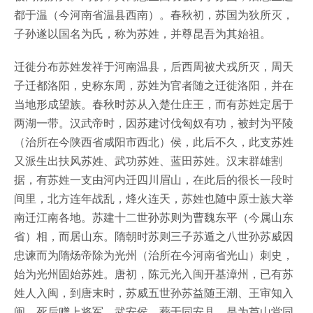
都于温（今河南省温县西南）。春秋初，苏国为狄所灭，
子孙遂以国名为氏，称为苏姓，并尊昆吾为其始祖。
迁徙分布苏姓发祥于河南温县，后西周被犬戎所灭，周天
子迁都洛阳，史称东周，苏姓为官者随之迁徙洛阳，并在
当地形成望族。春秋时苏从入楚仕庄王，而有苏姓定居于
两湖一带。汉武帝时，因苏建讨伐匈奴有功，被封为平陵
（治所在今陕西省咸阳市西北）侯，此后不久，此支苏姓
又派生出扶风苏姓、武功苏姓、蓝田苏姓。汉末群雄割
据，有苏姓一支由河内迁四川眉山，在此后的很长一段时
间里，北方连年战乱，烽火连天，苏姓也随中原士族大举
南迁江南各地。苏建十二世孙苏则为曹魏东平（今属山东
省）相，而居山东。隋朝时苏则三子苏遁之八世孙苏威因
忠谏而为隋炀帝除为光州（治所在今河南省光山）刺史，
始为光州固始苏姓。唐初，陈元光入闽开基漳州，已有苏
姓人入闽，到唐末时，苏威五世孙苏益随王潮、王审知入
闽，死后赠上将军、武安侯，葬于同安县，是为芦山堂同