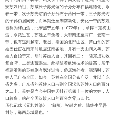
安苏姓始祖。苏威长子苏光谊的子孙分布在福建德化、永
春一带，次子苏光谓的子孙分布于莆田一带，三子苏光诲
的子孙仍居同安，而早期迁至湖南新化、安化一带的苏姓
被称为梅山蛮，北宋熙宁五年（1072年），章惇平定梅山
蛮，杀戮过甚，苏姓之幸免者，大都南逃至两广、云南一
带，也有逃到越南、老挝、泰国的北部山区。芦山堂的苏
姓因仕宦在南宋时散居江南各地，并有一支由闽入粤。苏
姓入台始于宋、明时苏姓入台，其因有二：一随郑成功收
复台湾，二是逃荒谋生。此期随着航海技术的提高，居于
福建沿海的苏姓则有飘洋过海，侨居海外者。满清时，苏
姓人已广布全国。如今，苏姓在全国分布广泛，尤以广东
省为多，广东省的苏姓人口占到全国汉族苏姓人口的百分
之二十。苏姓是当今中国姓氏排行第四十一位的大姓，人
口较多，约占全国汉族人口的百分之零点四七。
历代记载《元和姓纂》：“颛顼、祝融之后。陆终生昆吾，
封苏，邺西苏城是也。”