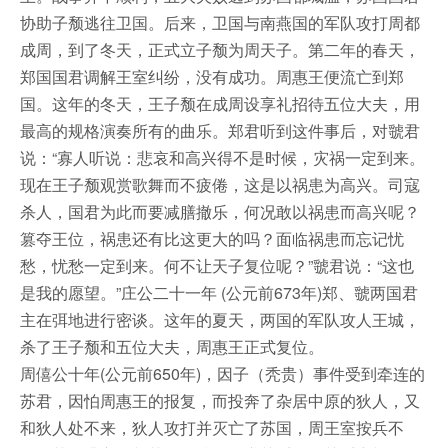
协助子颓逃往卫国。后来，卫国与南燕国的军队攻打周都
成周，到了冬天，正式立子颓为周天子。第二年的春天，
郑国国君调解王室纠纷，没有成功。周惠王便流亡到郑
国。这年的冬天，王子颓在成周设享礼招待五位大夫，用
最高的规格演奏所有的曲乐。郑君听到这件事后，对虢君
说：“寡人听说：悲哀和高兴得不是时候，灾祸一定到来。
现在王子颓观赏歌舞而不疲倦，这是以祸患为高兴。司寇
杀人，国君为此而要减膳撤乐，何况敢以祸患而高兴呢？
篡夺王位，祸患还有比这更大的吗？面临祸患而忘记忧
愁，忧愁一定到来。何不让天子复位呢？”虢君说：“这也
是我的愿望。”庄公二十一年 (公元前673年)郑、虢两国君
主在弭地进行密谈。这年的夏天，两国的军队攻人王城，
杀了王子颓和五位大夫，周惠王正式复位。
周僖公十年(公元前650年)，因子（秃贵）事件受到牵连的
苏君，因怕周惠王的报复，而投奔了杂居中原的狄人，又
和狄人处不来，狄人攻打并灭亡了苏国，周王室按兵不