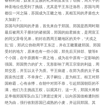
春秋时期，奴隶主贵族的礼乐制度发生了动摇，周天子的
神圣地位也受到了挑战，尤其是平王东迁洛邑，苏国与周
都仅一河之隔，苏国成为王畿之地，其相互间的矛盾也大
大加剧了。
苏国与列国间的矛盾，首先来自于郑国。郑国是西周时期
最后被周天子册封的诸侯国，郑国的始君姬友，是周宣王
的同父异母兄弟，初封在西周王畿地区的关中，“犬戎之
乱”后，郑武公协助周平王东迁，并在王畿重建郑国。郑国
受封的地方，原来也有一些小国，郑先后灭掉郐、虢等8
个小国，在中原拥有一席之地，成为在中原有一定影响的
强国。郑国势力的扩大，无形影响了周王宗室的利益，周
郑交恶，并互以太子为质。平王病逝，在郑为质的太子孤
因哀伤过度，不幸身亡，其子嗣位，是为桓王。桓王对郑
国称霸，心有余悸，在朝中对郑不恭，引起郑国朝臣的不
满，他们力主挑战王权，以观其行。这一天，郑国大将祭
足率领郑国军队白玉门津渡过黄河，以向苏国借粮遭到拒
绝为由，强行收割苏国已成熟的小麦，并运回郑国。其