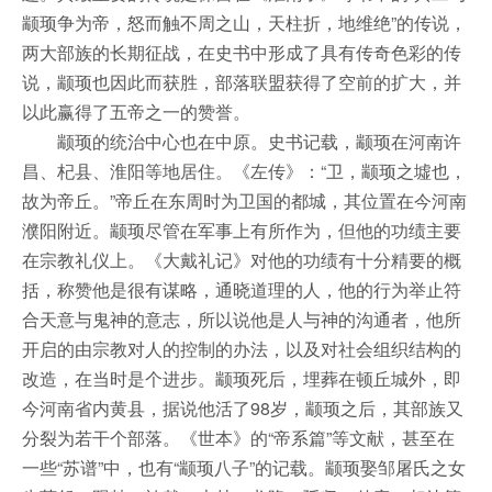
颛顼争为帝，怒而触不周之山，天柱折，地维绝”的传说，
两大部族的长期征战，在史书中形成了具有传奇色彩的传
说，颛顼也因此而获胜，部落联盟获得了空前的扩大，并
以此赢得了五帝之一的赞誉。
颛顼的统治中心也在中原。史书记载，颛顼在河南许
昌、杞县、淮阳等地居住。《左传》：“卫，颛顼之墟也，
故为帝丘。”帝丘在东周时为卫国的都城，其位置在今河南
濮阳附近。颛顼尽管在军事上有所作为，但他的功绩主要
在宗教礼仪上。《大戴礼记》对他的功绩有十分精要的概
括，称赞他是很有谋略，通晓道理的人，他的行为举止符
合天意与鬼神的意志，所以说他是人与神的沟通者，他所
开启的由宗教对人的控制的办法，以及对社会组织结构的
改造，在当时是个进步。颛顼死后，埋葬在顿丘城外，即
今河南省内黄县，据说他活了98岁，颛顼之后，其部族又
分裂为若干个部落。《世本》的“帝系篇”等文献，甚至在
一些“苏谱”中，也有“颛顼八子”的记载。颛顼娶邹屠氏之女