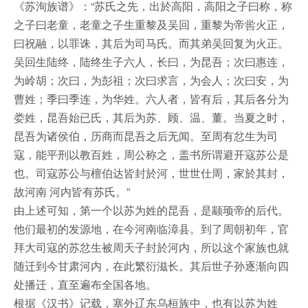
《苏洵族谱》：“苏氏之先，出於高阳，高阳之子曰称，称
之子曰老童，老童之子生重黎及吴回，重黎为帝喾火正，
曰祝融，以罪诛，其后为司马氏。而其弟吴回复为火正。
吴回生陆终，陆终生子六人，长曰，为昆吾；次曰惠连，
为岭胡；次曰，为彭祖；次曰求言，为会人；次曰安，为
曹姓；季曰季连，为华姓。六人者，皆有后，其后各分为
娄姓，昆吾始已氏，其后为苏、顾、温、董。当夏之时，
昆吾为诸侯伯，历商而昆吾之后无闻。至周有忿生为司
寇，能平刑以教百姓，周公称之，盖书所谓避开寇苏公是
也。司寇苏公与檀伯达皆封於河，世世仕周，家於其封，
故河南 河内皆有苏氏。”
由上述可知，第一个以苏为姓的昆吾，是颛顼帝的后代。
他们最初的发源地，在今河南临漳县。到了周朝初年，官
拜大司寇的苏忿生被周天子封於河内，所以这个家族也就
随迁到今甘肃河内，在此繁衍滋长。其后世子孙逐渐向四
处播迁，直至遍布全国各地。
根据《汉书》记载，塞外辽东乌桓族中，也有以苏为姓