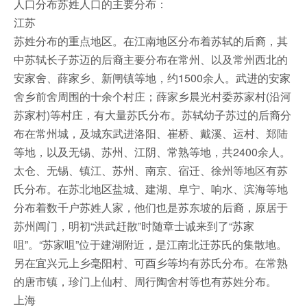
人口分布苏姓人口的主要分布：
江苏
苏姓分布的重点地区。在江南地区分布着苏轼的后裔，其
中苏轼长子苏迈的后裔主要分布在常州、以及常州西北的
安家舍、薛家乡、新闸镇等地，约1500余人。武进的安家
舍乡前舍周围的十余个村庄；薛家乡晨光村委苏家村(沿河
苏家村)等村庄，有大量苏氏分布。苏轼幼子苏过的后裔分
布在常州城，及城东武进洛阳、崔桥、戴溪、运村、郑陆
等地，以及无锡、苏州、江阴、常熟等地，共2400余人。
太仓、无锡、镇江、苏州、南京、宿迁、徐州等地区有苏
氏分布。在苏北地区盐城、建湖、阜宁、响水、滨海等地
分布着数千户苏姓人家，他们也是苏东坡的后裔，原居于
苏州阊门，明初“洪武赶散”时随章士诚来到了“苏家
咀”。“苏家咀”位于建湖附近，是江南北迁苏氏的集散地。
另在宜兴元上乡毫阳村、可酉乡等均有苏氏分布。在常熟
的唐市镇，珍门上仙村、周行陶舍村等也有苏姓分布。
上海