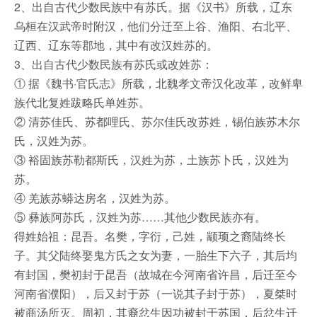
2、出自古代少数民族中有苏氏。据《汉书》所载，辽东
乌桓在汉武帝时附汉，他们分迁至上谷、渔阳、右北平、
辽西、辽东等郡地，其中有改汉姓苏的。
3、出自古代少数民族有苏氏或改姓苏：
① 据《魏书·官氏志》所载，北魏孝文帝汉化改革，改鲜卑
族代北复姓跋略氏单姓苏。
② 清苏佳氏、苏都哩氏、苏尔佳氏改苏姓，锡伯族苏木尔
氏，汉姓为苏。
③ 裕固族苏勒都斯氏，汉姓为苏，土族苏卜氏，汉姓为
苏。
④ 羌族苏蟒达房名，汉姓为苏。
⑤ 彝族阿苏氏，汉姓为苏……其他少数民族亦有。
得姓始祖：昆吾。名樊，字衍，己姓，颛顼之裔陆终长
子。其父陆终娶鬼方氏之女为妻，一胎生下六子，其后均
有封国，樊初封于昆吾（故城在今河南省许昌，后迁至今
河南省濮阳），后又封于苏（一说其子封于苏），夏桀时
被商汤所灭。周初，其裔忿生因功被封于苏国，后忿生迁