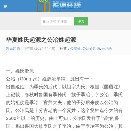
家谱在线知识堂
华夏姓氏起源之公冶姓起源
姓氏起源
1年前 (2024-11-10)
标签：
公冶姓
,
公冶姓起源
,
公冶氏
一、姓氏源流
公冶（Gōng yě）姓源流单纯，源出有一：
出自姬姓，为季氏的后代，以祖字为氏。根据《国语注》
上记载，春秋时鲁国有季孙氏，族子季冶，字公冶，季氏
的始祖便是季冶，官拜大夫，他的子孙后来便以公冶为
氏。公冶氏是十分古老的一个复姓，这个复姓迄今大约有
2500年以上的历史。由上可知，公冶氏发祥于当时的鲁
国，系出鲁国大族季氏之子季冶，由于季冶字为公冶，其