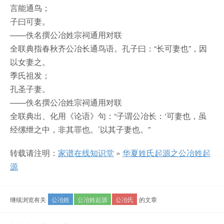
言能通鸟；
子曰可妻。
——佚名撰公冶姓宗祠通用对联
全联典指春秋齐公冶长通鸟语。孔子曰：“长可妻也”，因
以女妻之。
季氏祖发；
孔圣子妻。
——佚名撰公冶姓宗祠通用对联
全联典出、化用《论语》句：“子谓公冶长：‘可妻也，虽
经缧绁之中，非其罪也。’以其子妻也。”
转载请注明：
家谱在线知识堂
»
华夏姓氏起源之公冶姓起
源
继续浏览有关
公冶姓
公冶姓起源
公冶氏
的文章