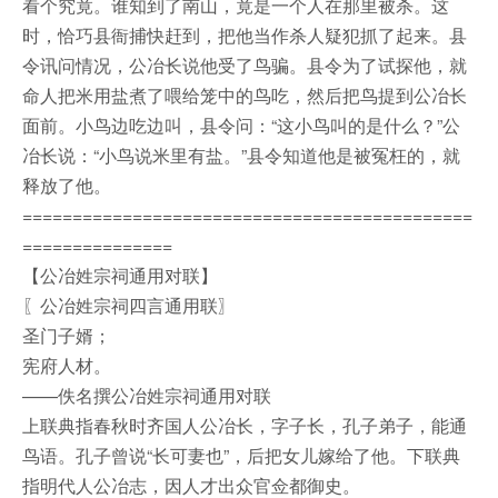
看个究竟。谁知到了南山，竟是一个人在那里被杀。这
时，恰巧县衙捕快赶到，把他当作杀人疑犯抓了起来。县
令讯问情况，公冶长说他受了鸟骗。县令为了试探他，就
命人把米用盐煮了喂给笼中的鸟吃，然后把鸟提到公冶长
面前。小鸟边吃边叫，县令问：“这小鸟叫的是什么？”公
冶长说：“小鸟说米里有盐。”县令知道他是被冤枉的，就
释放了他。
=============================================
===============
【公冶姓宗祠通用对联】
〖公冶姓宗祠四言通用联〗
圣门子婿；
宪府人材。
——佚名撰公冶姓宗祠通用对联
上联典指春秋时齐国人公冶长，字子长，孔子弟子，能通
鸟语。孔子曾说“长可妻也”，后把女儿嫁给了他。下联典
指明代人公冶志，因人才出众官佥都御史。