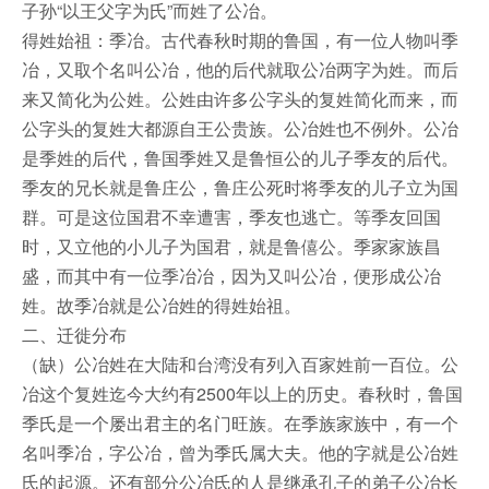
子孙“以王父字为氏”而姓了公冶。
得姓始祖：季冶。古代春秋时期的鲁国，有一位人物叫季
冶，又取个名叫公冶，他的后代就取公冶两字为姓。而后
来又简化为公姓。公姓由许多公字头的复姓简化而来，而
公字头的复姓大都源自王公贵族。公冶姓也不例外。公冶
是季姓的后代，鲁国季姓又是鲁恒公的儿子季友的后代。
季友的兄长就是鲁庄公，鲁庄公死时将季友的儿子立为国
群。可是这位国君不幸遭害，季友也逃亡。等季友回国
时，又立他的小儿子为国君，就是鲁僖公。季家家族昌
盛，而其中有一位季冶冶，因为又叫公冶，便形成公冶
姓。故季冶就是公冶姓的得姓始祖。
二、迁徙分布
（缺）公冶姓在大陆和台湾没有列入百家姓前一百位。公
冶这个复姓迄今大约有2500年以上的历史。春秋时，鲁国
季氏是一个屡出君主的名门旺族。在季族家族中，有一个
名叫季冶，字公冶，曾为季氏属大夫。他的字就是公冶姓
氏的起源。还有部分公冶氏的人是继承孔子的弟子公冶长