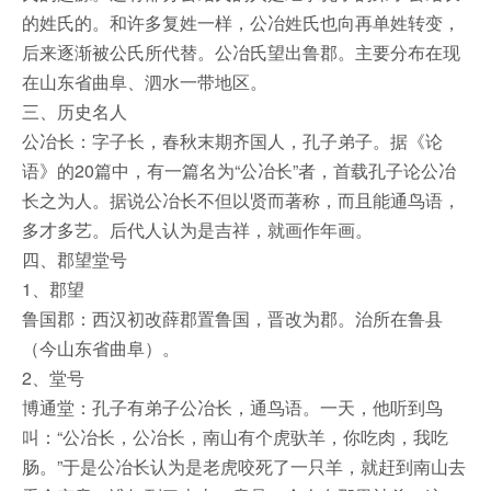
的姓氏的。和许多复姓一样，公冶姓氏也向再单姓转变，
后来逐渐被公氏所代替。公冶氏望出鲁郡。主要分布在现
在山东省曲阜、泗水一带地区。
三、历史名人
公冶长：字子长，春秋末期齐国人，孔子弟子。据《论
语》的20篇中，有一篇名为“公冶长”者，首载孔子论公冶
长之为人。据说公冶长不但以贤而著称，而且能通鸟语，
多才多艺。后代人认为是吉祥，就画作年画。
四、郡望堂号
1、郡望
鲁国郡：西汉初改薛郡置鲁国，晋改为郡。治所在鲁县
（今山东省曲阜）。
2、堂号
博通堂：孔子有弟子公冶长，通鸟语。一天，他听到鸟
叫：“公冶长，公冶长，南山有个虎驮羊，你吃肉，我吃
肠。”于是公冶长认为是老虎咬死了一只羊，就赶到南山去