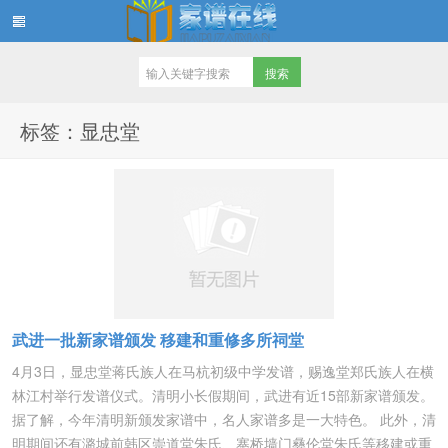
家谱在线知识堂
标签：显忠堂
武进一批新家谱颁发 移建和重修多所祠堂
4月3日，显忠堂蒋氏族人在马杭初级中学发谱，赐逸堂郑氏族人在横
林江村举行发谱仪式。清明小长假期间，武进有近15部新家谱颁发。
据了解，今年清明新颁发家谱中，名人家谱多是一大特色。 此外，清
明期间还有潞城前韩区崇道堂朱氏、寨桥墙门彝伦堂朱氏等移建或重