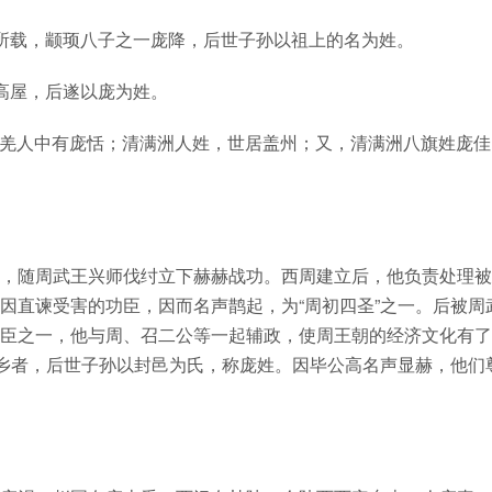
所载，颛顼八子之一庞降，后世子孙以祖上的名为姓。
高屋，后遂以庞为姓。
西羌人中有庞恬；清满洲人姓，世居盖州；又，清满洲八旗姓庞佳
，随周武王兴师伐纣立下赫赫战功。西周建立后，他负责处理被
因直谏受害的功臣，因而名声鹊起，为“周初四圣”之一。后被周
臣之一，他与周、召二公等一起辅政，使周王朝的经济文化有了
庞乡者，后世子孙以封邑为氏，称庞姓。因毕公高名声显赫，他们