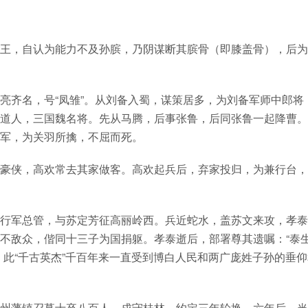
王，自认为能力不及孙膑，乃阴谋断其膑骨（即膝盖骨），后为
亮齐名，号“凤雏”。从刘备入蜀，谋策居多，为刘备军师中郎将
道人，三国魏名将。先从马腾，后事张鲁，后同张鲁一起降曹。
军，为关羽所擒，不屈而死。
豪侠，高欢常去其家做客。高欢起兵后，弃家投归，为兼行台，
行军总管，与苏定芳征高丽岭西。兵近蛇水，盖苏文来攻，孝泰
不敌众，偕同十三子为国捐躯。孝泰逝后，部署尊其遗嘱：“泰
。此“千古英杰”千百年来一直受到博白人民和两广庞姓子孙的垂
州藩镇召募士卒八百人，戍守桂林，约定三年轮换，六年后，当