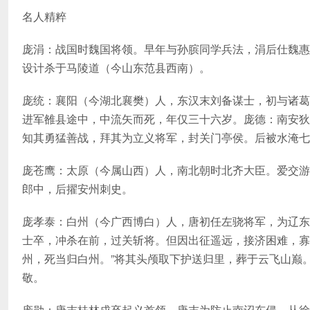
名人精粹
庞涓：战国时魏国将领。早年与孙膑同学兵法，涓后仕魏惠
设计杀于马陵道（今山东范县西南）。
庞统：襄阳（今湖北襄樊）人，东汉末刘备谋士，初与诸葛
进军雒县途中，中流矢而死，年仅三十六岁。庞德：南安狄
知其勇猛善战，拜其为立义将军，封关门亭侯。后被水淹七
庞苍鹰：太原（今属山西）人，南北朝时北齐大臣。爱交游
郎中，后擢安州刺史。
庞孝泰：白州（今广西博白）人，唐初任左骁将军，为辽东
士卒，冲杀在前，过关斩将。但因出征遥远，接济困难，寡
州，死当归白州。”将其头颅取下护送归里，葬于云飞山巅
敬。
庞勋：唐末桂林戍卒起义首领。唐末为防止南诏东侵，从徐