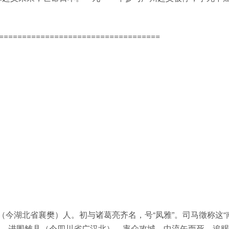
===================================
阳（今湖北省襄樊）人。初与诸葛亮齐名，号“凤雅”。司马徵称这“
年），进围雒县（今四川省广汉北），率众攻城，中流矢而死，追