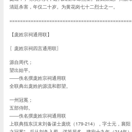
清廷杀害，年仅二十岁。为黄花岗七十二烈士之一。
==============================================
【庞姓宗祠通用联】
〖庞姓宗祠四言通用联〗
源自周代；
望出始平。
——佚名撰庞姓宗祠通用联
全联典出庞姓的源流和郡望。
一州冠冕；
五部侍郎。
——佚名撰庞姓宗祠通用联
上联典指东汉末刘备谋士庞统（179-214），字士元，襄
之冠冕”。后从刘备入蜀，谋策居多。建安十九年（214