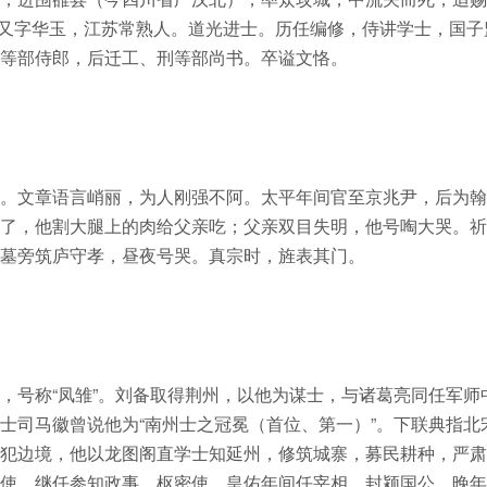
宝生，又字华玉，江苏常熟人。道光进士。历任编修，侍讲学士，国子
工等部侍郎，后迁工、刑等部尚书。卒谥文恪。
。文章语言峭丽，为人刚强不阿。太平年间官至京兆尹，后为翰
了，他割大腿上的肉给父亲吃；父亲双目失明，他号啕大哭。祈
墓旁筑庐守孝，昼夜号哭。真宗时，旌表其门。
，号称“凤雏”。刘备取得荆州，以他为谋士，与诸葛亮同任军师
士司马徽曾说他为“南州士之冠冕（首位、第一）”。下联典指北
犯边境，他以龙图阁直学士知延州，修筑城寨，募民耕种，严肃
使，继任参知政事、枢密使，皇佑年间任宰相，封颍国公。晚年