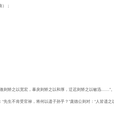
南）；
偏激则矫之以宽宏，暴戾则矫之以和厚，迂迟则矫之以敏迅……”
“先生不肯受官禄，将何以遗子孙乎？”庞德公则对：“人皆遗之