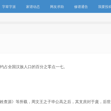
字辈字派
家谱动态
网友求助
修谱通告
我要投
约占全国汉族人口的百分之零点一七。
家姓查源》等所载，周文王之子毕公高之后，其支庶封于庞，后世