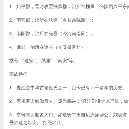
1、始平郡，晋时改置扶风郡，治所在槐里（今陕西兴平东
2、南安郡，治所在狄道（今甘肃陇西）；
3、南阳郡，治所在宛县（今河南南阳）；
4、谯郡，治所在谯县（今安徽亳州）。
堂号：“遗安”、“凤雏”、“南安”等。
宗族特征
1、庞姓是中华古老姓氏之一，距今已有四千多年的历史。
2、家规家训勉励后人。庞尚鹏讲：“轻浮则矫之以严重，
3、堂号来历脍炙人口。如遗安堂出自后汉庞德公。刘表讲：
吾独遗之以安。”拒绝出仕。