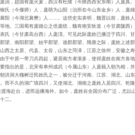
庞涓，赵国有庞火爰，西汉有杜陵（今陕西西安东南）人庞真。
缑氏（今偃师）人，庞萌为山阳（治所在今山东金乡）人，庞雄
襄阳（今湖北襄樊）人……。这些史实表明，魏晋以前，庞姓人
等地。三国蜀有庞德公之侄庞统，魏有南安狄道（今甘肃陇西）
表氏（今甘肃高台西）人庞淯。可见此际庞姓已播迁于四川、甘
郡望、南阳郡望、始平郡望、谯郡郡望。隋唐之际，庞姓上述郡
山西之太原、代县、太谷，山东之菏泽，江苏之徐州，安徽之寿
由于中原一带刀兵四起，避居南方者渐多，使得庞姓在南方各地
要指出的是，北宋有单州成武（今属山东）人庞籍入朝为相，并
朝洪洞大槐树迁民姓氏之一，被分迁于河南、江苏、湖北、山东
。而不久的湖广填四川，又使湖北、湖南之庞姓入居四川。乾隆
姓渡海赴台，进而远播海外。如今，庞姓在全国分布广泛，尤以
十二。