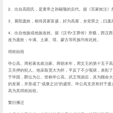
2、出自高阳氏，是黄帝之孙颛顼的后代。据《百家姓注》
3、襄阳庞姓，相传其家富盛，好为高屋，乡党荣之，曰庞
4、出自他族或他族改姓。据《汉书•王莽传》所载，西汉
改为庞姓；今满、土家、瑶、蒙古等民族均有此姓。
得姓始祖
毕公高。周初著名政治家。商朝末年，周文王的第十五子高
王关押的犯人。他采取宽大为怀，平反了不少冤狱，表彰了
于毕国，爵位为公。世称毕公高。武王驾崩后，其为顾命大
的发展，并形成了“成康之治”的盛世。毕公高支庶有封于
高为其得姓始祖。
繁衍播迁