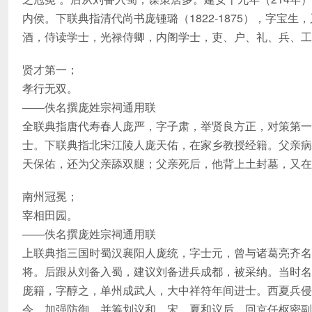
内侯。下联典指清代尚书庞锺璐（1822-1875），字
酒，侍读学士，光禄侍卿，内阁学士，吏、户、礼、兵、
贤才第一；
孝行无双。
——佚名撰庞姓宗祠通用联
全联典指唐代寿春人庞严，字子肃，举贤良方正，对策第一
士。下联典指北宋江陵人庞天佑，在家乡教授经籍。父亲病
天保佑，还为父亲舔双腿；父亲死后，他背上土封墓，又在
南州冠冕；
宰相田园。
——佚名撰庞姓宗祠通用联
上联典指三国时蜀汉襄阳人庞统，字士元，曾与诸葛亮齐名
将。后跟从刘备入蜀，建议刘备进兵成都，被采纳。当时名
庞籍，字醇之，单州成武人，大中祥符年间进士。西夏兵侵
令，加强防御，并筹划议和。宋、夏和议后，回京任枢密副