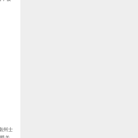
南州士
赐爵关