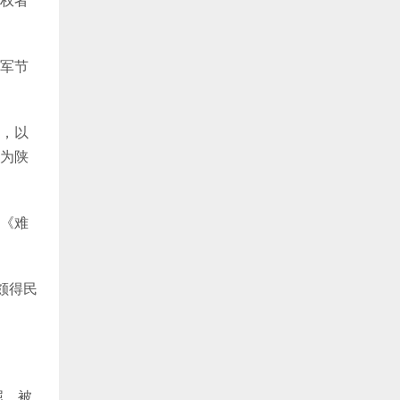
军节
，以
为陕
《难
颇得民
屈，被