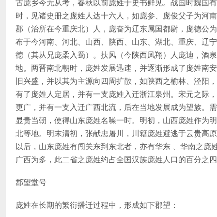
古庞乡今无从考，春秋以前庞姓于史书鲜见。战国时魏国有
时，见诸史册之庞姓人达十六人，如庞参、庞俊父子为河南
郡（治所在今重庆北）人，庞奋为辽东属国都尉，庞德公为
布于今河南、河北、山西、陕西、山东、湖北、重庆、辽宁
德（其从兄庞柔入蜀）。扶风（今陕西凤翔）人庞迪，酒泉
地。两晋南北朝时，庞姓发展迅速，并逐渐形成了庞姓南安
旧兴盛，并以其为主源向四周扩散，如陕西之榆林、泾阳，
有了庞姓人定居，并有一支庞姓入迁浙江泉州。宋元之际，
更广，并有一支入迁广西北流，后在当地发展成为望族。需
显贵当朝，使得山东庞姓名噪一时。明初，山西庞姓作为明
北等地。明末清初，张献忠屠川，川籍庞姓避逃于云贵高原
以后，山东庞姓有闯关东到东北者，亦有华东 、华南之庞
广西为多，此二省之庞姓约占全国汉族庞姓人口的百分之四
郡望堂号
庞姓在长期的繁衍播迁过程中，形成如下郡望：