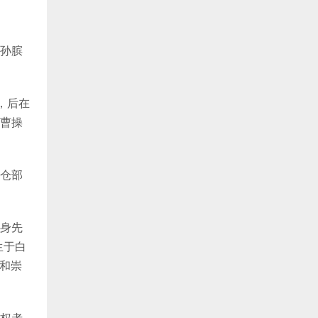
孙膑
，后在
曹操
仓部
身先
生于白
仰和崇
权者