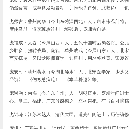
仍然食言，戍卒遂发动暴动，并推他为首领。北归途中，饥
庞师古：曹州南华（今山东菏泽西北）人，唐末朱温部将。
度使马殷，派李琼攻连州，城破后，庞师古自杀。
庞福成：太谷（今属山西）人，五代十国时后蜀名将。公元
少胜多，扭转战局。庞籍：单州成武（今属山东）人，北宋
西安抚使，又以龙图阁直学士知延州，用名将狄青。宋夏议
庞安时：蕲州蕲水（今湖北浠水）人，北宋医学家。少从父
经辨》、《伤寒总病论》、《本草补遗》等。
庞尚鹏：南海（今广东广州）人，明朝官吏。嘉靖年间进士
心。浙江、福建、广东皆感德之，立祠祭祀。有《百可摘稿
庞钟璐：江苏常熟人，清代大臣。道光年间进士，历任编修
庞雄： 广东吴川人，近代民主革命烈士。曾因策划广州新