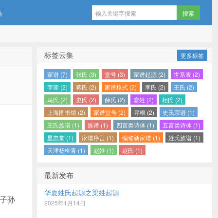
稿
标签云集
更多标签
家谱 (7)
张氏 (3)
堂号 (3)
家谱起源 (2)
世系表 (2)
字辈 (2)
蒋氏 (2)
家谱格式 (2)
李氏 (2)
王氏 (2)
马氏 (2)
史氏 (2)
薛氏 (2)
廖姓 (2)
相氏 (2)
上海图书馆 (2)
家谱堂号 (2)
寻根 (2)
史氏宗谱 (1)
王氏族谱 (1)
族谱 (1)
四言类诗体 (1)
五言类诗体 (1)
显忠堂 (1)
家谱序言 (1)
编修新家谱 (1)
姓氏族谱 (1)
天津杨柳青 (1)
赵姓 (1)
赵氏 (1)
最新发布
华夏姓氏起源之梁姓起源
子孙
2025年1月14日