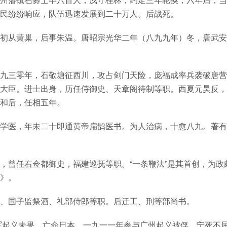
民纷纷响应，队伍迅速发展到二十万人。后战死。
初从黄巢，后事朱温。唐昭宗光华二年（八九九年）冬，唐武安
九三零年，石敬塘征西川，攻占剑门天险，庞福成率兵袭破唐营
大臣。进士出身，历任侍御史、天章阁待制等职。西夏元昊反，
和后，任相五年。
学医，年未二十即通黄帝扁鹊医书。为人治病，十愈八九。著有
，曾任右佥都御史，福建巡抚等职。“一条鞭法”是其首创，为政
》。
、国子监祭酒、礼部侍郎等职。后迁工、刑等部尚书。
军起义未果，亡命日本。一九一一年参与广州起义被俘，宁死不