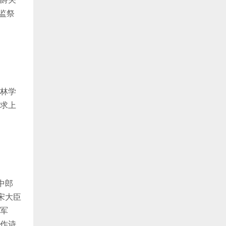
监祭
林学
求上
中郎
宋大臣
军
作诗