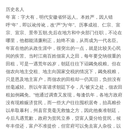
历史名人
年 富：字大有，明代安徽省怀远人。本姓严，因人错
呼“年”，即以讹传讹，改“严”为“年”。历事成祖、仁宗、宣
宗、宣宗、景帝五朝,先后在地方和中央部门任职，不论在
哪里，他都能清廉刚正，始终不渝，从而成为一代名臣。
年富在他的从政生涯中，很突出的一点，就是比较关心民
间的疾苦。当时江南百姓佃富人之田，每年要交纳很重的
田租，可是一遇荒年凶岁，朝廷往往下诏蠲免税粮。但在
佃农向地主交租、地主向国家交税的情况下，蠲免税粮，
只是恩及地主富户，而佃农的田租却一仍其旧，负担没有
丝毫减轻。所以年富请求朝廷下令，凡“被灾之处，佃农田
租如例蠲免。”他通过调查又发现，每逢饥年，各地方政府
没有现粮赈济贫民，而一些大户往往囤积居奇，抬高粮价
以牟取暴利，州县官竟毫无救恤之方，因此他奏准朝廷，
今后凡遇荒歉，政府为贫民立券，贷富人粟分给贫民，候
年丰偿还，富户不准提价，但官府可以免去富人杂役，以