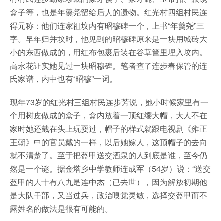
盒子等，也是年羹尧留给后人的遗物。红光村四组村民连
得元称：他们连家祖坟内有昭穆碑一个，上书“年羹尧”三
字。早年归并坟时，他见到的昭穆碑原来是一块用城砖大
小的东西做成的，用红布包裹后装在谷草筐里埋入坟内。
高永花证实她见过一块昭穆碑。笔者查了连步春保管的连
氏家谱，内中也有“昭穆”一词。
现年73岁的红光村三组村民连步芳说，她小时候家里有一
个用树皮做成的盒子，盒内放着一顶红缨大帽，大人不在
家时她还戴在头上玩耍过，帽子的样式就跟电视剧《雍正
王朝》中的官员戴的一样，以后她嫁人，这顶帽子的去向
就不清楚了。至于把盔甲送交酒泉的人到底是谁，至今仍
然是一个谜。据金塔乡中学教师连成军（54岁）说：“送交
盔甲的人十有八九是连中杰（已去世），因为解放初期他
是大队干部，又当过兵，政治嗅觉灵敏，选择交盔甲而不
露姓名的做法是很有可能的。