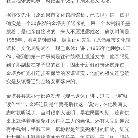
在当地张扬此事，就把盔甲交给了酒泉县文化馆。
据郭仪先生（原酒泉市文化馆副馆长，已去世）讲，盔甲
确实是一个30多岁的金塔男子送来的，用一个木制箱子盛
放着，是他亲自接收的，来人不愿透露姓名。确切时间是
1955年，地点是钟鼓楼。据高正刚先生（原酒泉市文化馆
馆长、文化局副局长，现已退休）讲，1955年他刚参加工
作，碰到的第一件事就是往钟鼓楼上搬送文物，他亲眼见
到了那副装在箱子里的盔甲，因出于新鲜好奇还试穿过。
金塔乡红光村连步春保管的家谱证实，他们的祖先连忠确
实是从镇番迁到金塔安家落户的。
金塔县县志办干部赵发理（现已退休）讲，过去，“连”就
读作“年”，金塔连氏是年羹尧后代这一说法，在他刚写县
志时就听说了。当时很多人证明，早在民国初期，连家供
桌上就供着年羹尧和岳钟举二人的画像。还有人见到连家
有半截剑，半截玉带，据称都是年羹尧用过的旧物。红光
村村民连步勤家珍藏的象牙筷子、象牙碗、玉带扣、眼镜