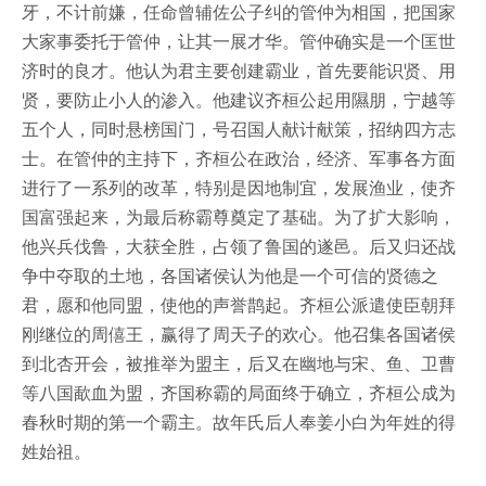
牙，不计前嫌，任命曾辅佐公子纠的管仲为相国，把国家
大家事委托于管仲，让其一展才华。管仲确实是一个匡世
济时的良才。他认为君主要创建霸业，首先要能识贤、用
贤，要防止小人的渗入。他建议齐桓公起用隰朋，宁越等
五个人，同时悬榜国门，号召国人献计献策，招纳四方志
士。在管仲的主持下，齐桓公在政治，经济、军事各方面
进行了一系列的改革，特别是因地制宜，发展渔业，使齐
国富强起来，为最后称霸尊奠定了基础。为了扩大影响，
他兴兵伐鲁，大获全胜，占领了鲁国的遂邑。后又归还战
争中夺取的土地，各国诸侯认为他是一个可信的贤德之
君，愿和他同盟，使他的声誉鹊起。齐桓公派遣使臣朝拜
刚继位的周僖王，赢得了周天子的欢心。他召集各国诸侯
到北杏开会，被推举为盟主，后又在幽地与宋、鱼、卫曹
等八国歃血为盟，齐国称霸的局面终于确立，齐桓公成为
春秋时期的第一个霸主。故年氏后人奉姜小白为年姓的得
姓始祖。