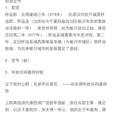
郡望堂号
1、郡望
怀远郡：北周建德三年（574年），在原汉代饮汗城置怀
远郡、怀远县（治所在今宁夏回族自治区银川市东郊掌政
乡洼路村一带），隶灵州管辖，此为银川设治之始。唐高
宗仪凤二年（677年），怀远县城遭黄河水患冲毁。第二
年，在旧怀远县城西唐徕渠东侧（今银川市城区）筑怀远
新城，为后来银川城市的发展奠定了基础。
2、堂号（缺）
3、年姓宗祠通用对联
父子双封公爵；兄弟齐任显官。 ——佚名撰年姓宗祠通用
联
上联典指清代康熙湖广巡抚年遐龄，原任兵部主事，雍正
初，以次子羹尧功，加太傅一等公。他的次子年羹尧，康