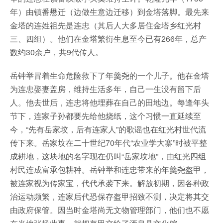
年）由镇番懋迁（边做生意边迁移）到金塔落脚。最先来
金塔的连姓祖先是连忠（其后人大多居住金塔乡红光村
三、四组）。他们在金塔繁衍生息至今已有266年，总产
数约30余户，共9代传人。
岳钟举冒着生命危险救下了年羹尧的一个儿子。他在金塔
为连忠娶妻盖房，维持生活多年，自己一生没有留下后
人。他去世后，连忠将他埋葬在自己的田地边。每逢年头
节下，连家子孙都要先给他烧纸，这个习惯一直延续至
今，“先有岳家坟，后有连家人”的歌谣也在红光村世代流
传下来。岳家坟在二十世纪70年代“农业学大寨”时被平整
成耕地，这块地的名字现在仍叫“岳家坟地”，由红光四组
村民连成富承包耕种。岳钟举和连忠带来的年羹尧盔甲，
被连家视为传家宝，代代承袭下来。解放初期，因各种政
治运动频繁，连家后代恐保存盔甲招致不测，决定将其交
由政府保管。因当时金塔尚无文物管理部门，他们也不愿