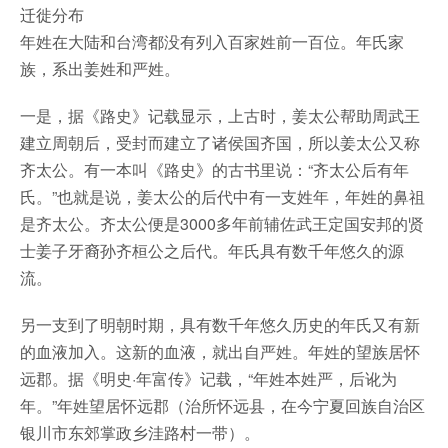
迁徙分布
年姓在大陆和台湾都没有列入百家姓前一百位。年氏家
族，系出姜姓和严姓。
一是，据《路史》记载显示，上古时，姜太公帮助周武王
建立周朝后，受封而建立了诸侯国齐国，所以姜太公又称
齐太公。有一本叫《路史》的古书里说：“齐太公后有年
氏。”也就是说，姜太公的后代中有一支姓年，年姓的鼻祖
是齐太公。齐太公便是3000多年前辅佐武王定国安邦的贤
士姜子牙裔孙齐桓公之后代。年氏具有数千年悠久的源
流。
另一支到了明朝时期，具有数千年悠久历史的年氏又有新
的血液加入。这新的血液，就出自严姓。年姓的望族居怀
远郡。据《明史·年富传》记载，“年姓本姓严，后讹为
年。”年姓望居怀远郡（治所怀远县，在今宁夏回族自治区
银川市东郊掌政乡洼路村一带）。