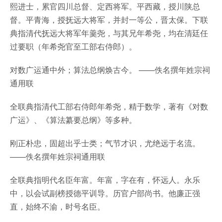
熙进士，累官四川总督、定西将军。平西藏，授川陕总
督。平青海，授抚远大将军，并封一等公，晋太保。下联
典指清代抚远大将军年羹尧，与其兄年希尧，均在清廷任
过要职（年希尧官至工部右侍郎）。
对数广运通中外；算法总纲焕古今。 ——佚名撰年姓宗祠
通用联
全联典指清代工部右侍郎年希尧，精于数学，著有《对数
广运》、《算法纂要总纲》等多种。
刚正朴忠，固超出乎士类；气节才识，尤绝远于名流。
——佚名撰年姓宗祠通用联
全联典指明代名臣年富。年富，字在有，怀远人。永乐
中，以会试副榜授德平训导。历官户部尚书。他廉正强
直，始终不渝，时号名臣。