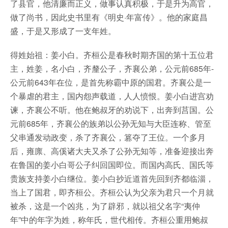
了县官，他清廉而正义，做事认真积极，于是升为高官，
做了尚书，因此史书里有《明史·年富传》。他的家庭昌
盛，于是又形成了一支年姓。
得姓始祖：姜小白。齐桓公是春秋时期齐国的第十五位君
主，姓姜，名小白，齐釐公子，齐襄公弟，公元前685年-
公元前643年在位，是首先称霸中原的国君。齐襄公是一
个暴虐的君主，国内怨声载道，人人愤恨。姜小白进宫劝
谏，齐襄公不听。他在鲍叔牙的劝说下，出奔到莒国。公
元前685年，齐襄公的族弟以公孙无知与大臣连称、管至
父串通发动政变，杀了齐襄公，篡夺了王位。一个多月
后，雍廪、高傒诸大夫又杀了公孙无知等，准备迎接出奔
在鲁国的姜小白哥公子纠回国即位。而国内高氏、国氏等
贵族支持姜小白继位。姜小白抄近道首先回到齐都临淄，
当上了国君，即齐桓公。齐桓公认为父亲为君只一个月就
被杀，这是一个凶兆，为了辟邪，就以祖父名字“夷仲
年”中的年字为姓，称年氏，世代相传。齐桓公重用鲍叔