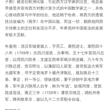
子图》被送往欧洲出版，引起西方汉学家的注意。他是最
早接受并宣传西方对数计算方式的中国数学家之一，并热
心推动西算与中学的结合。他还精于绘画，将西方的透视
技法改编为《视学》在中国出版。而这一切，都跟他同西
方传教士的交往和友谊分不开。年希尧对中国瓷业的发展
有较大贡献。
年羹尧：清汉军镶黄旗人，字亮工。康熙进士。康熙四十
八年（1709年）任四川巡抚，办事明。五十七年晋四川总
督，以理四川防务，支援定西将军噶尔弼进藏。六十年为
川陕总督。世宗即位，以藩邸旧人获宠，接管抚远大将军
允禵军务，寻平定青海罗卜藏丹津叛乱，规划善后十三
条。事定，封一等公。骄纵揽权，屡干涉朝中及地方事
务，军中及川陕用人自专，称为“年选”。奴视同僚，督抚
跪道迎送。雍正三年（1725年）遭世宗猜忌，调杭州将
军，降闲散章京，旋以九十二大罪勒令自缢。