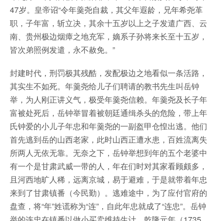
47岁。皇帝诏“令年羹尧自裁，其父年遐龄，兄年希尧革
职，子年富，斩立决，其余十五岁以上之子发遣广西、云
南、贵州极边烟瘴之地充军，嫡系子孙将来长至十五岁，
皆次弟照例发遣，永不赦免。”
封建时代，刑罚极其残酷，发配极边之地看似一条活路，
其实生不如死。年羹尧给儿子们聘请的教书先生叫岳钟
举，为人刚正讲义气，极受年羹尧信赖。年羹尧及长子年
富被处死后，岳钟举冒着被朝廷通缉杀头的危险，带上年
氏钟爱的小儿子年忠和年羹尧的一副盔甲仓惶出逃。他们
首先逃到岳的山西老家，此时山西正遭水患，百姓流离失
所两人无依无靠。无奈之下，岳钟举想到年的五个老婆中
有一个是甘肃武威一带的人，年在们时对其家看顾颇多，
且河西地旷人稀，远离京城，易于避难，于是就带着年忠
来到了甘肃镇番（今民勤）。逃难途中，为了应付官府的
盘查，将“年”姓谎称为“连”，自此年忠就成了“连忠”。岳钟
举的连忠在镇番以做小买卖维持生计。乾隆元年（1735