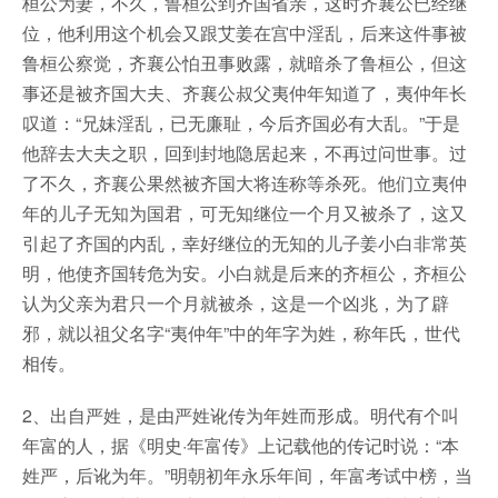
桓公为妻，不久，鲁桓公到齐国省亲，这时齐襄公已经继
位，他利用这个机会又跟艾姜在宫中淫乱，后来这件事被
鲁桓公察觉，齐襄公怕丑事败露，就暗杀了鲁桓公，但这
事还是被齐国大夫、齐襄公叔父夷仲年知道了，夷仲年长
叹道：“兄妹淫乱，已无廉耻，今后齐国必有大乱。”于是
他辞去大夫之职，回到封地隐居起来，不再过问世事。过
了不久，齐襄公果然被齐国大将连称等杀死。他们立夷仲
年的儿子无知为国君，可无知继位一个月又被杀了，这又
引起了齐国的内乱，幸好继位的无知的儿子姜小白非常英
明，他使齐国转危为安。小白就是后来的齐桓公，齐桓公
认为父亲为君只一个月就被杀，这是一个凶兆，为了辟
邪，就以祖父名字“夷仲年”中的年字为姓，称年氏，世代
相传。
2、出自严姓，是由严姓讹传为年姓而形成。明代有个叫
年富的人，据《明史·年富传》上记载他的传记时说：“本
姓严，后讹为年。”明朝初年永乐年间，年富考试中榜，当