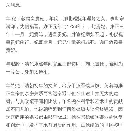
为利息。
年 妃：敦肃皇贵妃，年氏，湖北巡抚年遐龄之女。事世宗
潜邸，为侧福晋。雍正元年（1723年），封贵妃。雍正三
年十一月，妃病笃，进皇贵妃。并谕妃病如不起，礼仪视
皇贵妃例行。妃薨逾月，妃兄年羹尧得罪死。谥曰敦肃皇
贵妃。
年遐龄：清代康熙年间官至工部侍郎、湖北巡抚，被封为
一等公，外加太傅衔。
年希尧：清朝初年的文官，出身于汉军镶黄旗。凭着与雍
正皇帝的亲密关系而官运亨通，但在仕途上并无大的建
树。与其政绩平庸相比较，年希尧在科学和艺术上的贡献
却不同凡响。他被朝廷派到江西景德镇去监督烧瓷器，因
为宫廷用的瓷器都由那里烧成。他在景德镇陶瓷业的恢复
和创新中，发挥了承前启后的作用。由他编纂的《纲鉴甲