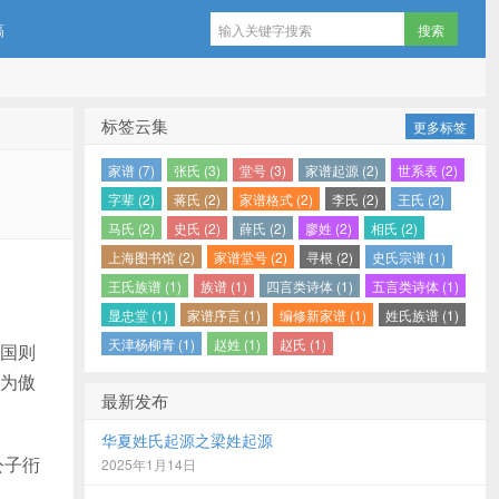
稿
标签云集
更多标签
家谱 (7)
张氏 (3)
堂号 (3)
家谱起源 (2)
世系表 (2)
字辈 (2)
蒋氏 (2)
家谱格式 (2)
李氏 (2)
王氏 (2)
马氏 (2)
史氏 (2)
薛氏 (2)
廖姓 (2)
相氏 (2)
上海图书馆 (2)
家谱堂号 (2)
寻根 (2)
史氏宗谱 (1)
王氏族谱 (1)
族谱 (1)
四言类诗体 (1)
五言类诗体 (1)
显忠堂 (1)
家谱序言 (1)
编修新家谱 (1)
姓氏族谱 (1)
天津杨柳青 (1)
赵姓 (1)
赵氏 (1)
国则
为傲
最新发布
华夏姓氏起源之梁姓起源
公子衎
2025年1月14日