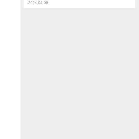
2024-04-09