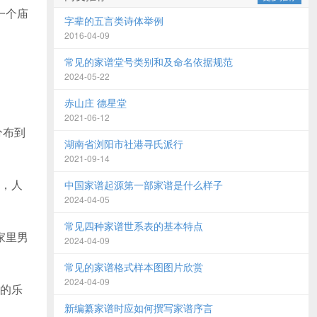
一个庙
字辈的五言类诗体举例
2016-04-09
常见的家谱堂号类别和及命名依据规范
2024-05-22
赤山庄 德星堂
2021-06-12
分布到
湖南省浏阳市社港寻氏派行
2021-09-14
着，人
中国家谱起源第一部家谱是什么样子
2024-04-05
常见四种家谱世系表的基本特点
家里男
2024-04-09
常见的家谱格式样本图图片欣赏
2024-04-09
的乐
新编纂家谱时应如何撰写家谱序言