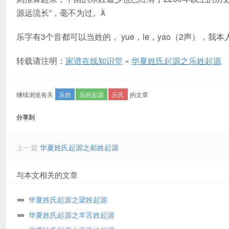
源远流长”，毫不为过。
乐字有3个音都可以当姓的， yue，le，yao（2声），我
转载请注明：
家谱在线知识堂
»
华夏姓氏起源之乐姓起源
继续浏览有关
乐姓
乐姓起源
乐氏
的文章
分享到
上一篇
华夏姓氏起源之郝姓起源
与本文相关的文章
华夏姓氏起源之梁姓起源
华夏姓氏起源之羊舌姓起源