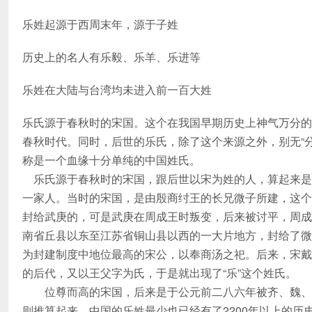
乐姓起源于西周末年，源于子姓
历史上的名人有乐毅、乐羊、乐进等
乐姓在大陆与台湾均未进入前一百大姓
乐氏源于春秋时的宋国。这个在我国早期历史上神气万分的姓
春秋时代。同时，后世的乐氏，除了这个来源之外，别无“分
称是一个血缘十分单纯的中国姓氏。
乐氏源于春秋时的宋国，跟后世以宋为姓的人，算起来是
一家人。当时的宋国，是由殷商纣王的长兄微子所建，这个
封给武庚的，可是武庚在周成王时叛变，后来被讨平，周成
南省丘县以东至江苏省铜山县以西的一大片地方，封给了微
为封建制度中地位最高的宋公，以奉商汤之祀。后来，宋戴
的后代，又以王父字为氏，于是就出现了“乐”这个姓氏。
位尊而高的宋国，后来是于公元前二八六年被齐、魏、
则推算起来，中国的乐姓最少也已经有了2200年以上的历史