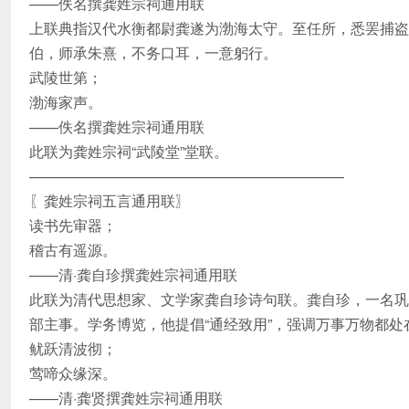
——佚名撰龚姓宗祠通用联
上联典指汉代水衡都尉龚遂为渤海太守。至任所，悉罢捕盗
伯，师承朱熹，不务口耳，一意躬行。
武陵世第；
渤海家声。
——佚名撰龚姓宗祠通用联
此联为龚姓宗祠“武陵堂”堂联。
—————————————————————–
〖龚姓宗祠五言通用联〗
读书先审器；
稽古有遥源。
——清·龚自珍撰龚姓宗祠通用联
此联为清代思想家、文学家龚自珍诗句联。龚自珍，一名巩
部主事。学务博览，他提倡“通经致用”，强调万事万物都处
鱿跃清波彻；
莺啼众缘深。
——清·龚贤撰龚姓宗祠通用联