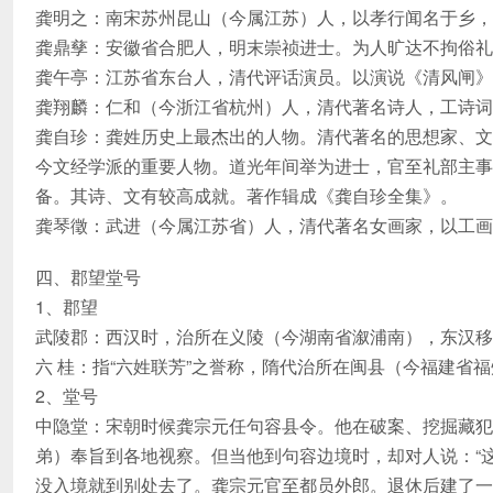
龚明之：南宋苏州昆山（今属江苏）人，以孝行闻名于乡，
龚鼎孳：安徽省合肥人，明末崇祯进士。为人旷达不拘俗礼
龚午亭：江苏省东台人，清代评话演员。以演说《清风闸》
龚翔麟：仁和（今浙江省杭州）人，清代著名诗人，工诗词
龚自珍：龚姓历史上最杰出的人物。清代著名的思想家、文
今文经学派的重要人物。道光年间举为进士，官至礼部主事
备。其诗、文有较高成就。著作辑成《龚自珍全集》。
龚琴徵：武进（今属江苏省）人，清代著名女画家，以工画
四、郡望堂号
1、郡望
武陵郡：西汉时，治所在义陵（今湖南省溆浦南），东汉移
六 桂：指“六姓联芳”之誉称，隋代治所在闽县（今福建省
2、堂号
中隐堂：宋朝时候龚宗元任句容县令。他在破案、挖掘藏犯
弟）奉旨到各地视察。但当他到句容边境时，却对人说：“
没入境就到别处去了。龚宗元官至都员外郎。退休后建了一座