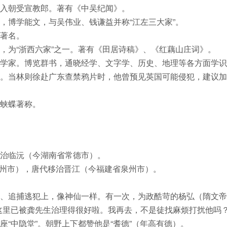
入朝受宣教郎。著有《中吴纪闻》。
，博学能文，与吴伟业、钱谦益并称“江左三大家”。
著名。
，为“浙西六家”之一。著有《田居诗稿》、《红藕山庄词》。
学家。博览群书，通晓经学、文字学、历史、地理等各方面学识
。当林则徐赴广东查禁鸦片时，他曾预见英国可能侵犯，建议加
蛱蝶著称。
治临沅（今湖南省常德市）。
福州市），唐代移治晋江（今福建省泉州市）。
、追捕逃犯上，像神仙一样。有一次，为政酷苛的杨弘（隋文帝
这里已被龚先生治理得很好啦。我再去，不是徒找麻烦打扰他吗？
“中隐堂”。朝野上下都赞他是“耆德”（年高有德）。