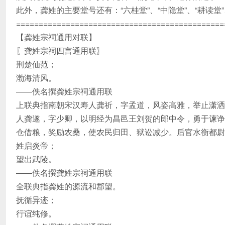
此外，龚姓的主要堂号还有：“六桂堂”、“中隐堂”、“耕读堂”
==============================================
【龚姓宗祠通用对联】
〖龚姓宗祠四言通用联〗
荆楚仙范；
渤海清风。
——佚名撰龚姓宗祠通用联
上联典指南朝宋汉寿人龚祈，字孟道，风姿高雅，举止潇洒
人龚遂，字少卿，以明经为昌邑王刘贺的郎中令，勇于谏诤
仓借粮，奖励农桑，使农民归田、狱讼减少。后官水衡都尉。
姓启炎帝；
望出武陵。
——佚名撰龚姓宗祠通用联
全联典指龚姓的源流和郡望。
抚循异迹；
行谊纯修。