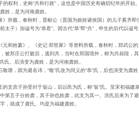
子的权利，史称“共和行政”，这也是中国历史有确切纪年的开始
龚姓，是为河南龚姓。
录》所载，春秋时，晋献公（晋国为姬姓诸侯国）的儿子奚齐即
太子）加谥号为“恭君”。因古代“恭”即“共”，申生的后代以谥
《元和姓纂》、《史记·郑世家》等资料所载，春秋时，郑武公的
，被郑庄公打败后，逃到共，当时在郑国境外，称为共叔段，其
，称共氏。后演变为龚姓，是为河南龚姓。
敬瑭，因为避名讳，“敬”氏改为同义的“恭”氏，后也演变为龚姓
王的支庶子孙受封于翁山，后以邑为氏，称“翁”氏。至宋初福建
中第五子分姓龚，其子孙也姓龚，此支为其一。洪氏后来为了避
字，就成了龚氏。均是为福建龚姓。