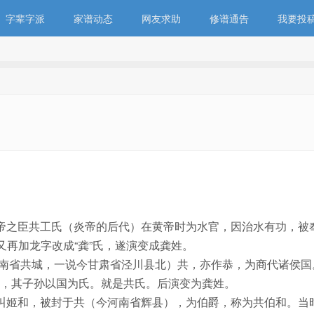
字辈字派
家谱动态
网友求助
修谱通告
我要投
帝之臣共工氏（炎帝的后代）在黄帝时为水官，因治水有功，被
又再加龙字改成“龚”氏，遂演变成龚姓。
河南省共城，一说今甘肃省泾川县北）共，亦作恭，为商代诸侯国
，其子孙以国为氏。就是共氏。后演变为龚姓。
叫姬和，被封于共（今河南省辉县），为伯爵，称为共伯和。当