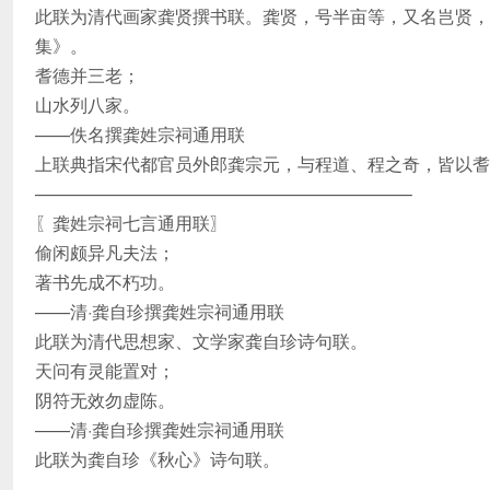
此联为清代画家龚贤撰书联。龚贤，号半亩等，又名岂贤，
集》。
耆德并三老；
山水列八家。
——佚名撰龚姓宗祠通用联
上联典指宋代都官员外郎龚宗元，与程道、程之奇，皆以耆
—————————————————————–
〖龚姓宗祠七言通用联〗
偷闲颇异凡夫法；
著书先成不朽功。
——清·龚自珍撰龚姓宗祠通用联
此联为清代思想家、文学家龚自珍诗句联。
天问有灵能置对；
阴符无效勿虚陈。
——清·龚自珍撰龚姓宗祠通用联
此联为龚自珍《秋心》诗句联。
—————————————————————–