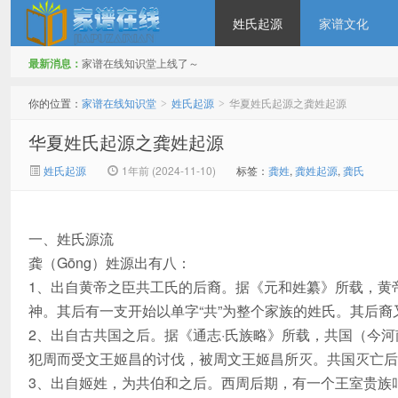
姓氏起源
家谱文化
最新消息：
家谱在线知识堂上线了～
家谱在线知识堂
你的位置：
家谱在线知识堂
姓氏起源
华夏姓氏起源之龚姓起源
>
>
华夏姓氏起源之龚姓起源
姓氏起源
1年前 (2024-11-10)
标签：
龚姓
,
龚姓起源
,
龚氏
一、姓氏源流
龚（Gōng）姓源出有八：
1、出自黄帝之臣共工氏的后裔。据《元和姓纂》所载，黄
神。其后有一支开始以单字“共”为整个家族的姓氏。其后裔
2、出自古共国之后。据《通志·氏族略》所载，共国（今
犯周而受文王姬昌的讨伐，被周文王姬昌所灭。共国灭亡后
3、出自姬姓，为共伯和之后。西周后期，有一个王室贵族