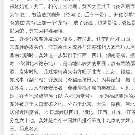
得姓始祖：共工。相传上古时期，黄帝大臣共工（炎帝后裔
为“四凶”，被流放到幽州（今河北、辽宁一带）。开始以单
有的在“共”字上加一个“龙”字，成了龚姓，也就是说，龚
以为荣，尊其为得姓始祖。
二、迁徙分布龚姓发源地较多，有河北、辽宁间地和山西、
东龚姓崭露头角，江苏徐州人龚胜与江苏邳州人龚舍均以名
晋南北朝时，龚姓进一步繁衍于江西、四川、湖南等省。据
寿（今湖北常德东北），是当地比较大的家庭，故有武陵郡
源。唐宋时期，龚姓繁衍势头南方旺于北方，江苏、福建、
知政事（副宰相）龚茂良（今福建莆田人）为其始祖。据《
江沙堤，后又有迁安溪者；龚徙居福州城内梅枝里。可见，
姓，在当地形成望族（以“六桂”为堂号），更为福建龚姓
龚姓被迁于人口萧条之地，分布于北京、天津、陕西、河北
居邻近国度者。 今日龚姓以四川、湖北、江西、山东、江
分之六十七。龚姓是当今中国姓氏排行第九十九位的大姓，
三、历史名人