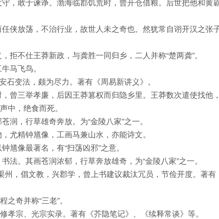
太守，敢于谏诤。渤海临郡饥荒时，曾开仓借粮。后世把他和黄
而任侠放荡，不治行业，故世人未之奇也。然犹常自诩开汉之张
，拒不仕王莽新政，与龚胜一同归乡，二人并称“楚两龚”。
工牛马飞鸟。
王安石变法，颇为尽力。著有《周易新讲义》。
时，曾三举孝廉，后因王莽篡权而归隐乡里。王莽数次遣使找他
声中，绝食而死。
苍润，行草雄奇奔放。为“金陵八家”之一。
物，尤精钟馗像，工画马兼山水，亦能诗文。
钟馗像最著名，有“扫荡凶邪”之意。
书法。其画苍润浓郁，行草奔放雄奇，为“金陵八家”之一。
渠州，倡文教，兴郡学，曾上书建议裁汰冗员，节俭开度。著有
之奇并称“三老”。
修孝宗、光宗实录。著有《芥隐笔记》、《续释常谈》等。