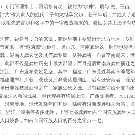
）专门管理水土，因治水有功，被封为“水神”。后与 兜、三苗、
字“共”作为家人的姓氏，子句龙继承父职，若干年后，共姓为了
姓是以祖先的官职和名字中的一字改造而来的。龚姓以共工治水有
河南、福建等，总的来说，龚姓早期主要繁衍于北方地区。汉时
节闻名，有“楚两龚”之称号。另山东、河南龚姓这一时期也较有
载，湖南人龚玄之及其侄龚黎民，从孙龚祈，自晋至南朝宋，世
。此郡不仅是龚姓历史上最大郡望，而且是后世南方龚姓播迁之
浙江、广东遍布龚姓足迹。其中，福建、广东龚姓尊南宋淳熙年
福建通志》所载，龚茂良后裔龚英居荆山，后有迁安海者；龚沼
莆田龚姓枝脉延伸之广，家族生长之茂。另有福建翁姓分支而出
的发展注入新的源泉。明代龚姓有移居上海、广西等地者。又山西
、河南等地。清代乾隆年间开始，陆续有沿海龚姓移居台湾，进
苏、浙江、湖南等省多此姓，上述七省龚姓约占全国汉族龚姓人
人口较多，约占全国汉族人口的百分之零点一七。