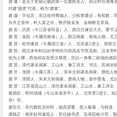
龚 遂：是见于史籍记载的第一位龚姓名人。西汉时任渤海
封建“循吏”代表，称为“龚黄”。
龚 灏：字伯言，东汉徐州鄄城人，少机警通达，有权数，
兴齐之管仲，时人莫之许，惟庐陵袁淮，会稽桥玄异焉。
龚 舍：武原（今江苏省邳县）人，西汉任谏议大夫。重节义
龚 宽：洛阳（今属河南省）人，西汉画家，善画人物，尤
龚 原：处州遂昌（今属浙江省）人，北宋嘉进士。曾助
龚 胜：西汉末年时以好学明经与崇高名节而见称。汉哀帝
他为上卿，而他却在吾受汉厚恩，岂以一身事二姓哉的感叹
龚 贤：清代著名画家。工山水，兼工诗文、书法。其画浓郁
龚 开：淮阴（今属江苏）人，宋末元初著名画家。擅绘人
龚 平：淮阴人，宋末元初画家。擅画人物，喜作墨鬼，尤以
龚 贤：江苏省昆山人，清代著名画家。工山水，兼工诗文、
龚鼎臣：郓州须城（今山东省东平）人，北宋景进士。知
录》等。
龚宗元：宋代都官员外郎，德高望重，受人敬慕，与程道、程
龚颐正：南宋处州遂昌人，官任秘书丞、实录院检讨官，预