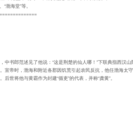
、“渤海堂”等。
==============
，中书郎范述见了他说：“这是荆楚的仙人哪！”下联典指西汉山
。宣帝时，渤海和附近各郡因饥荒引起农民反抗，他任渤海太守
后世将他与黄霸作为封建“循吏”的代表，并称“龚黄”。