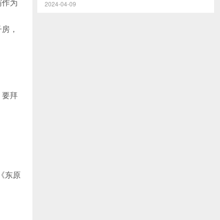
霸作为
2024-04-09
子房，
，要拜
《东原