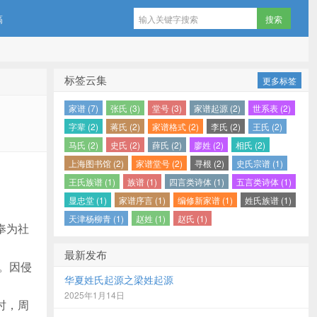
稿
标签云集
更多标签
家谱 (7)
张氏 (3)
堂号 (3)
家谱起源 (2)
世系表 (2)
字辈 (2)
蒋氏 (2)
家谱格式 (2)
李氏 (2)
王氏 (2)
马氏 (2)
史氏 (2)
薛氏 (2)
廖姓 (2)
相氏 (2)
上海图书馆 (2)
家谱堂号 (2)
寻根 (2)
史氏宗谱 (1)
王氏族谱 (1)
族谱 (1)
四言类诗体 (1)
五言类诗体 (1)
显忠堂 (1)
家谱序言 (1)
编修新家谱 (1)
姓氏族谱 (1)
天津杨柳青 (1)
赵姓 (1)
赵氏 (1)
奉为社
最新发布
。因侵
华夏姓氏起源之梁姓起源
2025年1月14日
时，周