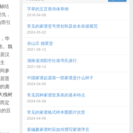
鲧结
字辈的五言类诗体举例
避仇，
2016-04-09
功而引
常见的家谱堂号类别和及命名依据规范
2024-05-22
，华
赤山庄 德星堂
名。魏
2021-06-12
居汉
湖南省浏阳市社港寻氏派行
主
2021-09-14
间参
中国家谱起源第一部家谱是什么样子
居晋
2024-04-05
的龚
大槐树
常见四种家谱世系表的基本特点
2024-04-09
而定
口的百
常见的家谱格式样本图图片欣赏
2024-04-09
新编纂家谱时应如何撰写家谱序言