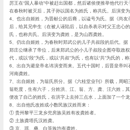
厉王在“国人暴动”中被赶出国都，然后诸侯便推举他代行天
在春秋时被灭后，其子孙以国名为姓氏，称共氏。后演变为
4、也出自姬姓，为晋献公的后裔，以谥号为氏。据《尚友
后，给其兄申生（在被人诬陷后，以自杀表示对父王忠心的前
氏，也称共氏。后演变为龚姓，是为山西龚姓。
5、仍出自姬姓，为春秋时郑武公的儿子共叔段的后代。据
郑庄公继承了帝位，后来郑武公的小儿子叔段企图夺取政权
代，或以“段”为氏，或以“共叔”为氏，也有以“共”为氏的
6、出自为避皇帝名讳演变而来。五代十国时，后晋皇帝叫石
河南龚姓。
7、出自姬姓，为翁氏所分。据《六桂堂业刊》所载，周昭
翁乾度，生有六子，分姓洪、江、翁、方、龚、汪六姓，其
便改了自己的姓氏，在洪字上去掉三点水，上面加了一个龙
8、出自他氏改姓或小数民族汉姓而来：
① 贵州黎平三龙乡兜房族吴姓有改龚姓者。
② 土族龚塔氏汉姓龚。
③ 京、瑶、彝、白等族均有龚姓。