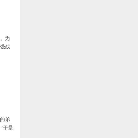
。为
强战
的弟
”于是