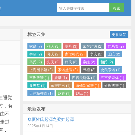
稿
标签云集
更多标签
家谱 (7)
张氏 (3)
堂号 (3)
家谱起源 (2)
世系表 (2)
字辈 (2)
蒋氏 (2)
家谱格式 (2)
李氏 (2)
王氏 (2)
马氏 (2)
史氏 (2)
薛氏 (2)
廖姓 (2)
相氏 (2)
上海图书馆 (2)
家谱堂号 (2)
寻根 (2)
史氏宗谱 (1)
王氏族谱 (1)
族谱 (1)
四言类诗体 (1)
五言类诗体 (1)
显忠堂 (1)
家谱序言 (1)
编修新家谱 (1)
姓氏族谱 (1)
天津杨柳青 (1)
赵姓 (1)
赵氏 (1)
在睡觉
时，有
最新发布
由不
华夏姓氏起源之梁姓起源
走过
2025年1月14日
声，