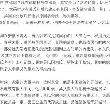
来打扰你呢？现在你这样故作清高，其实是为了沽名钓誉，我还
水了。大禹时封有巢氏的后代建立有巢国（今安徽省巢县一带）
，巢国的公族后代遂以原国名命姓，称为巢姓。
省巢县西南），后来死在那里。他的子孙有留居在南巢的，便以
湖在安徽省境内，自古以来就是我国的名川大泽之一。根据历史
。春秋末期，巢国被吴国所灭，巢国的后裔，也就依照当时的习
一部分姓氏学者把巢氏的源流推溯到上古时期的有巢氏。有巢氏
》及其它古籍上都有记述。《姓谱》上记载，巢姓是有巢氏的后
氏考略》上的记载，巢姓是以国为氏，望族出于彭城。巢姓的始
氏后人奉巢父为巢姓的得姓始祖。
时候，尧帝的大臣中有一位叫巢父，他是中国建筑的开创者。也
石建筑有很大不同。远古时时候，巢父教人利用树干架起房屋，
在树上，类同鹰鸟建巢，所以它的创建人就称为有巢氏了。大禹
安徽巢县一带。巢国公族后代形成巢姓。巢姓望族居于彭城郡，