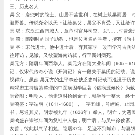
三、历史名人
巢 父：唐尧时的隐士。山居不营世利，在树上筑巢而居，
避野兽。传说尧帝以天下让给巢父，巢父不肯受，又让给许
巢 堪：东汉江西南城人，章帝时官拜司空。以“……时曹褒
巢 猗：隋朝时的国子助教，也是位著名的学者，撰有《尚
巢 谷：宋代进士。他中进士后，弃其家学，改而学习古兵
往拜访，见辙。又欲望海南访轼，行至新州病死。
巢元方：隋唐年间西华人。巢元方在隋大业年间（605－6
记，仅宋代传奇小说《开河记》有一段关于巢氏的记载。说
视得疗。虽然 巢元方的生平事迹缺乏史料记载而混没于历
精竭虑主持编纂整理的中医病因学巨著《诸病源候论》为载
巢帝阁：明朝人，他走道时拾到金子，就坐等一整天，终于
巢鸣盛：字端明（1611-1680），一字五峰，号崆峒、
书，尽通其义。明崇祯九年（1636年）举人。明亡，为遗
巢鸣盛在崇祯年间为复社中人物，明亡后，与吴中徐俟斋、
友善，彼此以气节相勉。隐居37年，足迹不到城市，与妻