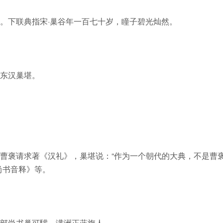
。下联典指宋·巢谷年一百七十岁，瞳子碧光灿然。
东汉巢堪。
曹褒请求著《汉礼》，巢堪说：“作为一个朝代的大典，不是曹
尚书音释》等。
部尚书巢可驩，满洲正蓝旗人。