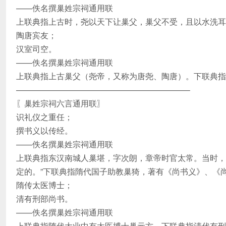
——佚名撰巢姓宗祠通用联
上联典指上古时，尧以天下让巢父，巢父不受，且以水洗耳
陶唐宾友；
汉室司空。
——佚名撰巢姓宗祠通用联
上联典指上古巢父（尧帝，又称为唐尧、陶唐）。下联典指
—————————————————————–
〖巢姓宗祠六言通用联〗
识礼仪之重任；
撰书义以传经。
——佚名撰巢姓宗祠通用联
上联典指东汉南城人巢堪，字次朗，章帝时官太常。当时，
定的。”下联典指隋代国子助教巢猗，著有《尚书义》、《
隋传太医博士；
清有刑部尚书。
——佚名撰巢姓宗祠通用联
上联典指隋代大业中有太医博士巢元方。下联典指清代有刑