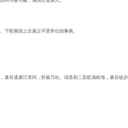
。下联典指上古巢父不受帝位的事典。
，巢谷逃避江淮间，肝赦乃出。诏圣初二苏贬谪岭海，巢谷徒步