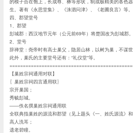
的模子合在匏上，长成尊、彝等形状，制成极精美的各色器
生。著有《永思堂集》、《洙泗问津》、《老圃良言》等。
四、郡望堂号
1、郡望
彭城郡：西汉地节元年（公元前69年）将楚国改为彭城郡
2、堂号
辞禅堂：尧帝时有高士巢父，隐居山林，以树为巢，不谋世
此外，巢氏的主要堂号还有：“礼仪堂”等。
==============================================
【巢姓宗祠通用对联】
〖巢姓宗祠四言通用联〗
宗开巢国；
秀毓彭城。
——佚名撰巢姓宗祠通用联
全联典指巢姓的源流和郡望（见上题头《一、姓氏源流》和
高人洗耳；
遗老碧瞳。