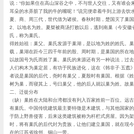
说：“你如果住在高山深谷之中，不与世人交往，又有谁会
耳朵的水弄脏了我的牛的嘴呢！”说完便牵着牛到上游去饮
夏、商、周三代，世代借为诸侯。春秋时期，楚国灭了巢国
2、以地名为姓。夏桀被商汤打败以后，逃到南巢（今安徽
氏，称为巢氏。
得姓始祖：巢父。巢氏发源于巢湖，是以地为姓的姓氏。巢
载，巢湖在距今三四千年前的殷、周时期，是巢国的所在地
以故国号为氏而姓了巢。巢氏的来源还有另一种说法，过去
人们构木为巢定居，有功于民族进化，这在《韩非子·五蠹
者说是巢国的后代，尧时有巢父，夏殷时有巢国。根据《姓
树为巢，而寝其上，号曰巢父，他的后人就以巢为姓。故巢
二、迁徙分布
（缺）巢姓在大陆和台湾都没有列入百家姓前一百位。远古
有巢氏。中国传统建筑最主要特徵是木建筑，与其他国家的
于防上野兽侵害，后来这类建筑被称为杆栏式房屋。因为架
时，将有巢氏的后代封为贵族，让他们建立巢国，就在现今
在的江苏省徐州、铜山一带。