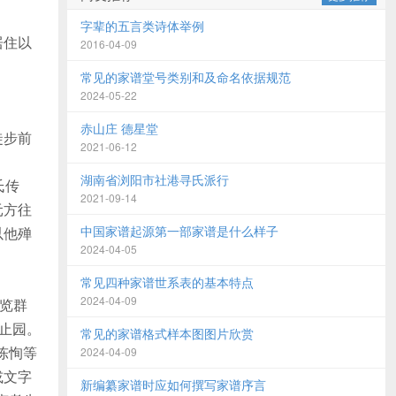
字辈的五言类诗体举例
居住以
2016-04-09
常见的家谱堂号类别和及命名依据规范
2024-05-22
赤山庄 德星堂
徒步前
2021-06-12
湖南省浏阳市社港寻氏派行
氏传
2021-09-14
元方往
中国家谱起源第一部家谱是什么样子
以他殚
2024-04-05
常见四种家谱世系表的基本特点
2024-04-09
博览群
号止园。
常见的家谱格式样本图图片欣赏
陈恂等
2024-04-09
或文字
新编纂家谱时应如何撰写家谱序言