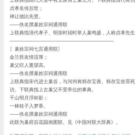
贞孝名传后世；
禅让德比先贤。
——佚名撰巢姓宗祠通用联
上联典指清代孝子、明崇时祯时举人巢鸣盛，人称贞孝先生
—————————————————————–
〖巢姓宗祠七言通用联〗
金兰胜友情谊厚；
巢父巨人熏望高。
——佚名撰巢姓宗祠通用联
上联典指宋代进士巢谷，与河州将韩存宝善。韩存宝坐罪死
访。下联典指上古巢父不受帝位的事典。
千山明月浮杯影；
一林桂子入梦香。
——佚名撰巢姓宗祠通用联
此联为巢府后花园画图联。见《中国对联大辞典》。