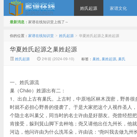
姓氏起源
家谱文化
最新消息：
家谱在线知识堂上线了～
家谱在线知识堂
你的位置：
家谱在线知识堂
姓氏起源
华夏姓氏起源之巢姓起源
>
>
华夏姓氏起源之巢姓起源
姓氏起源
2年前 (2024-09-10)
标签：
巢姓
,
巢姓起源
,
巢氏
一、姓氏源流
巢（Cháo）姓源出有二：
1、出自上古有巢氏。上古时，中原地区林木茂密，野兽很
时就不必担心野兽的侵袭了。于是大家把这个人视作圣人，
个隐士名叫巢父，同当时的名士许由是好朋友。尧曾经想把
肯接受，躲到箕山脚下去种地；尧又请他出任九州长，他就
河边，他问许由为什么洗耳朵，许由说：“尧叫我去做九州