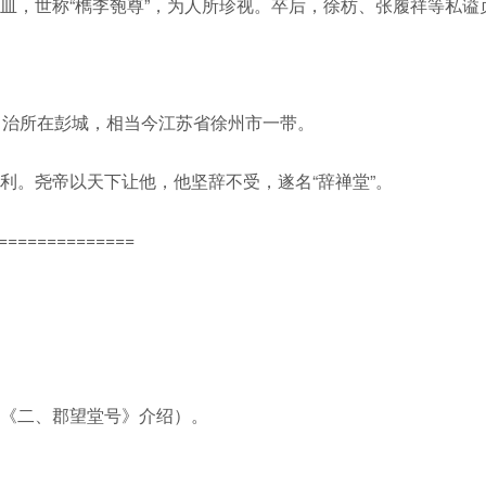
皿，世称“檇李匏尊”，为人所珍视。卒后，徐枋、张履祥等私谥
。治所在彭城，相当今江苏省徐州市一带。
利。尧帝以天下让他，他坚辞不受，遂名“辞禅堂”。
==============
《二、郡望堂号》介绍）。