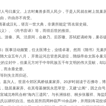
时人号曰巢父。上古时禽兽多而人民少，于是人民就在树上筑巢
由，许由亦不肯受。
清著成汉礼，堪言一世大典，非褒所能定”而名留史籍。
书义》、《尚书音译》等，而得后世的推崇。
法。游秦、凤、泾原间，会赦乃。后苏辙、苏轼贬谪岭海，巢谷
15）医事活动频繁，任太医博士，业绩卓著。然而《隋书》无巢
隋大业五年八月， 开凿运河总管患风逆症，隋炀帝命太医令巢
史的尘封中，但巢元方对于中华民族五千年文明的伟大贡献，却
，而永垂史册。
等到失主而归还。
止园。嘉兴人。世居今郊区凤桥镇巢家弄。20岁时就读于石佛寺，
民，隐居巢家弄。在其母墓侧筑永思草堂，又建“止阁”，因之自
宣城沈寿民合称“海内三遗民”。与长洲徐枋、桐乡张履祥、海盐
钱氏以耕织自活。他在居所四周种葫芦10余品种，并用刻有花纹