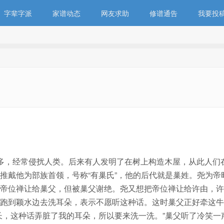
字辈字派
家谱动态
网友求助
修谱通告
我要投
多，经常侵扰人类。后来有人发明了在树上构造木屋，从此人们
推戴他为部族首领，号称“有巢氏”，他的后代就是巢姓。尧为帝
帝位禅让给巢父，但被巢父谢绝。尧又想把帝位禅让给许由，许
跑到颖水边去洗耳朵，表示不愿听这种话。这时巢父正好牵这牛
长，这种话弄脏了我的耳朵，所以要来洗一洗。”巢父听了冷笑一