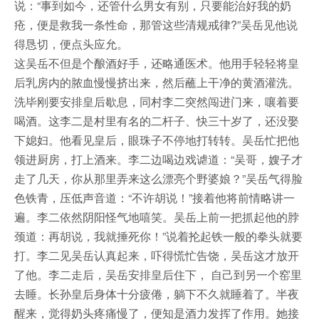
说：“事到如今，还管什么男女有别，只要能治好我的奶
疮，便是救我一条性命，那管这些清规戒律?”吴岳见他说
得恳切，便点头应允。
这吴岳不但是个酿酒好手，还略通医术。他用手轻轻将皇
后乳房内的脓血慢慢挤出来，然后蘸上干净的黄酒灌洗。
洗毕刚要安排皇后歇息，同村李二突然闯进门来，嚷着要
喝酒。这李二是村里有名的二杆子、快三十岁了，还没娶
下媳妇。他看见皇后，眼珠子不停地打转转。吴岳忙把他
领进厨房，打上酒来。李二边喝边戏谑道：“吴哥，嫂子才
走了几天，你从那里弄来这么漂亮个野婆娘？”吴岳气得脸
色铁青，压低声音道：“不许胡说！”接着他将前情略讲一
遍。李二依然阴阳怪气地嘻笑。吴岳上前一把抓起他的脖
颈道：再胡说，我就捶死你！”说着抡起铁一般的拳头就要
打。李二见吴岳认真起来，吓得慌忙告饶，吴岳这才放开
了他。李二走后，吴岳安排皇后住下， 自己到另一个窑里
去睡。长孙皇后身体十分疲倦，躺下不久就睡着了。半夜
醒来，觉得奶头疼痛慢了，便知是酒力发挥了作用。她接