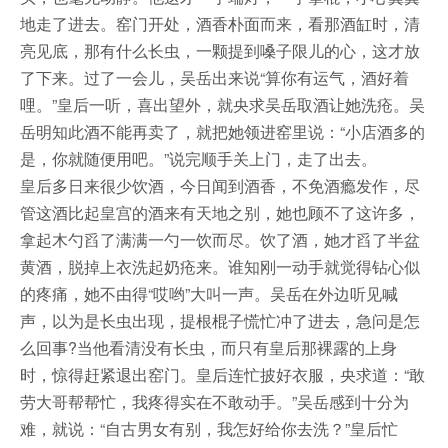
地走了进去。窑门开处，酒香朴面而来，看那酒缸时，清
亮见底，那有什么长虫，一颗提到嗓子限儿的心，这才放
了下来。过了一会儿，吴岳出来说“算你有运气，酒好着
哩。”皇后一听，喜出望外，就央求吴岳取酒让她洗疮。吴
岳明知此酒不能再卖了，就把她领进窑里说：“小店酒多的
是，你就随便用吧。”说完顺手关上门，走了出去。
皇后多日来很少饮酒，今日闻到酒香，不免酒瘾发作，尽
管这酒比起皇宫的酒来有天地之别，她也顾不了这许多，
拿起木勺舀了满满一勺一饮而尽。饮了酒，她才舀了半盆
黄酒，脱掉上衣洗起奶疮来。谁知刚一动手就觉得钻心似
的疼痛，她不由得“哎哟”大叫一声。吴岳在外边听见喊
声，以为是长虫出现，提根棍子慌忙冲了进去，急问是怎
么回事?当他看清没有长虫，而只有皇后那裸露的上身
时，惊得赶紧退出窑门。皇后连忙披好衣服，央求道：“敢
劳大哥帮帮忙，我疼得实在不敢动手。”吴岳感到十分为
难，就说：“自古男女有别，我怎好给你去洗？”皇后忙