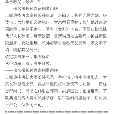
孝子救父，数语回生。
——佚名撰长孙姓宗祠通用联
上联典指唐太宗后长孙皇后，洛阳人，长孙无忌之妹。好
读书，言行举止必循礼仪，太宗很看重她，曾与她讨论赏
罚的事，她并不参与。著有《女则》十卷。下联典指北魏
代郡人长孙虑，母亲饮酒，父亲误用杖击致死，被县衙囚
禁起来，要处重刑。长孙虑请求自己代父受刑，孝文帝下
诏，特恕其父死罪。
佐定功居第一，烟阁标名；
从征绩著无双，高平拜爵。
——佚名撰长孙姓宗祠通用联
上联典指唐初大臣长孙无忌，字机辅，河南省洛阳人。太
宗长孙皇后之兄。数从李世民征讨定天下，功第一。历任
吏部尚书、尚书右仆射击等职。封赵国公，图凌烟阁。下
联典指后魏大将军长孙子彦，以军功封槐里县子。后封高
平郡公，位仪同三司。
=============================================