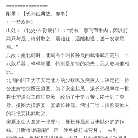
===============
附录：【长孙姓典故、趣事】
〖一箭双雕〗
出处：《北史•长孙晟传》：“尝有二雕飞而争肉，因以箭
两只与晟，请射取之。晟驰往，遇雕相攫，遂一发双贯
焉。”
典故：南北朝时，北周有个叫长孙晟的武将武艺高强，十
八般兵器，样样精通。特别是射箭的功夫，无人敢与他相
比。
北周的国王为了安定北方的少数民族突厥人，决定把一位
公主嫁给突厥王摄图。为了安全起见，派长孙晟率领一批
将士护送公主前往突厥。经历了千辛万苦，终于到了突
厥。摄图大摆酒宴，宴请长孙晟。酒过三巡，按照突厥人
的习惯要比武助兴。
突厥王命人拿来一张硬弓，要长孙晟射百步以外的的铜
钱。只听得“格勒勒”一声，硬弓被拉成弯月，一枝利