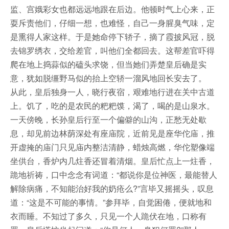
监、宫娥彩女也都远远地跟在后边。他顿时气上心来，正
耍斥责他们，仔细一想，也难怪，自己一身腥臭气味，定
是熏得人家这样。于是她命停下轿子，摘了霞披风冠，脱
去锦罗绣衣，交给差官，叫他们全都回去。这帮差官吓得
爬在地上捣蒜似的磕头求饶，但当她们弄楚皇后确是实
意，犹如脱缰野马似的抬上空轿一溜风地回长安去了。
从此，皇后独身一人，晓行夜宿，艰难地行进在关中古道
上。饥了，吃的是农民的粑粑馍，渴了，喝的是山泉水。
一天傍晚，长孙皇后行至一个偏僻的山沟，正愁无处歇
息，却见前边林荫深处有座庙院，近前见是座华佗庙，推
开虚掩的庙门只见庙内整洁清静，蜡烛高燃，华佗塑像端
坐供台，香炉内几炷香还冒着清烟。皇后忙点上一炷香，
跪地祈祷，口中念念有词道：“都说你是位神医，最能替人
解除病痛，不知能治好我的奶疮么?”言毕又摇摇头，叹息
道：“这是不可能的事情。”参拜毕，自觉困倦，便就地和
衣而睡。不知过了多久，只见一个人跪伏在地，口称有