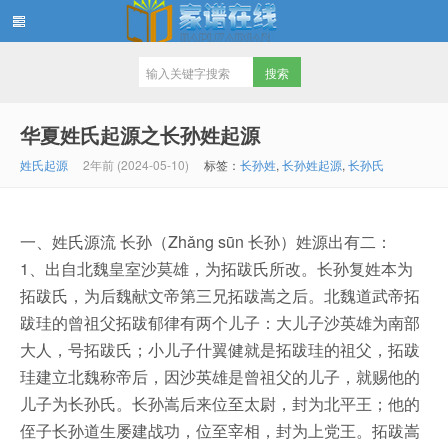
家谱在线知识堂
华夏姓氏起源之长孙姓起源
姓氏起源
2年前 (2024-05-10)
标签：
长孙姓
,
长孙姓起源
,
长孙氏
一、姓氏源流 长孙（Zhǎng sūn 长孙）姓源出有二：
1、出自北魏皇室沙莫雄，为拓跋氏所改。长孙复姓本为
拓跋氏，为后魏献文帝第三兄拓跋嵩之后。北魏道武帝拓
跋珪的曾祖父拓跋郁律有两个儿子：大儿子沙英雄为南部
大人，号拓跋氏；小儿子什翼健就是拓跋珪的祖父，拓跋
珪建立北魏称帝后，因沙英雄是曾祖父的儿子，就赐他的
儿子为长孙氏。长孙嵩后来位至太尉，封为北平王；他的
侄子长孙道生屡建战功，位至宰相，封为上党王。拓跋嵩