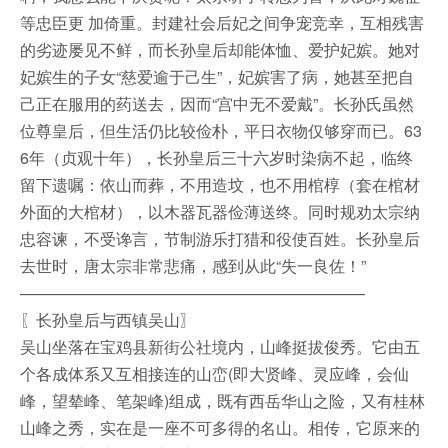
等忠臣更 加倚重。封建社会后妃之间争宠竞幸，互相残害
的劣迹屡见不鲜，而长孙皇后却能体恤、爱护妃嫔。她对
妃嫔生的子女“慈爱逾于己生”，妃嫔害了病，她甚至把自
己正在服用的药送去，因而“宫中无不爱戴”。长孙氏虽然
位尊皇后，但生活仍比较俭朴，平日衣物仅够穿而已。63
6年（贞观十年），长孙皇后三十六岁时染病不起，临终
留下遗嘱：依山而葬，不用造坟，也不用棺椁（套在棺材
外面的大棺材），以木器瓦器俭薄送终。同时规劝太宗纳
忠容谏，不受谗言，节制游乐打猎和役使百姓。长孙皇后
去世时，唐太宗非常悲痛，感到从此“失一良佐！”
—————————————————————–
〖长孙皇后与西镇吴山〗
吴山坐落在宝鸡县新街公社境内，山峰挺拔俊秀。它由五
个各成体系又互相接连的山峦(即大贤峰、灵应峰，会仙
峰，望辇峰、笔架峰)组成，既有西岳华山之险，又有桂林
山峰之秀，实在是一座不可多得的名山。相传，它原来的