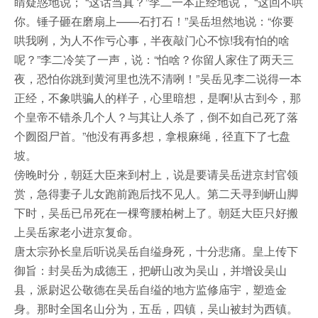
睛疑惑地说； “这话当真？”李二一本正经地说， “这回不哄
你。锤子砸在磨扇上——石打石！”吴岳坦然地说：“你要
哄我咧，为人不作亏心事，半夜敲门心不惊!我有怕的啥
呢？”李二冷笑了一声，说：“怕啥？你留人家住了两天三
夜，恐怕你跳到黄河里也洗不清咧！”吴岳见李二说得一本
正经，不象哄骗人的样子，心里暗想，是啊!从古到今，那
个皇帝不错杀几个人？与其让人杀了，倒不如自己死了落
个囫囵尸首。”他没有再多想，拿根麻绳，径直下了七盘
坡。
傍晚时分，朝廷大臣来到村上，说是要请吴岳进京封官领
赏，急得妻子儿女跑前跑后找不见人。第二天寻到岍山脚
下时，吴岳已吊死在一棵弯腰柏树上了。朝廷大臣只好搬
上吴岳家老小进京复命。
唐太宗孙长皇后听说吴岳自缢身死，十分悲痛。皇上传下
御旨：封吴岳为成德王，把岍山改为吴山，并增设吴山
县，派尉迟公敬德在吴岳自缢的地方监修庙宇，塑造金
身。那时全国名山分为，五岳，四镇，吴山被封为西镇。