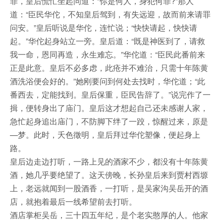
罪，皇后慌忙坐起问道：“你是何人，身犯何罪?”那人
道：“臣民华佗，不知皇后驾到，有失远迎，故而前来请罪
问安。”皇后听说是华佗，连忙说；“快快请起，快快请
起。”华佗起身站立一旁。皇后道：“既是神医到了，请救
我一命，恩同再造，永生难忘。”华佗道：“臣民此番前来
正是此意。皇后不必多虑，此疮并不难治，只需十年陈黄
酒洗浴便会好的。”她刚要问到何处去找时，华佗道；“此
番西去，定能找到。皇后保重，臣民告辞了。”说完作了一
揖，便转身出了庙门。皇后这才想起自己还未感谢人家，
急忙起身追出庙门，不防脚下绊了一跤，惊醒过来，原是
—梦。此时，夭色徵明，皇后拜过华佗塑像，便起身上
路。
皇后边走边打听，一路上见的酒家不少，都没有十年陈黄
酒，她几乎要绝望了。这天傍晚，长孙皇后来到贾村西塬
上，老远就闻到一股酒香，一打听，是吴家沟吴岳开的酒
店，就抱着最后一线希望前去打听。
酒店掌柜吴岳，三十四五年纪，是个老实憨厚的人。他家