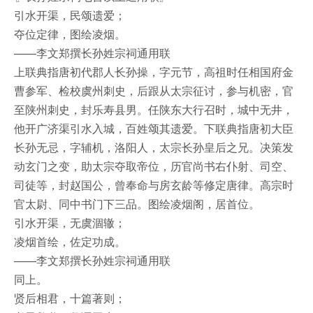
引水开渠，民颂遗爱；
夺位定律，图绘凌烟。
——李文郑撰长孙姓宗祠通用联
上联典指唐初代郡人长孙操，字元节，高祖时任相国府金
曹参军、检校虞州刺史，后跟从太宗征讨，参与机密，官
至陕州刺史，封乐寿县男。任陕东大行召时，城中无井，
他开广济渠引水入城，百姓颂其遗爱。下联典指唐初大臣
长孙无忌，字辅机，洛阳人，太宗长孙皇后之兄。决策发
动玄门之变，助太宗夺取帝位，历官尚书右仆射、司空、
司徒等，封赵国公，曾奉命与房玄龄等修定唐律。高宗时
官太尉、同中书门下三品。图绘凌烟阁，居首位。
引水开渠，无虞涸辙；
凌烟首绘，佐定功成。
——李文郑撰长孙姓宗祠通用联
同上。
贤后相君，十篇著则；