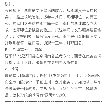
议》。
长孙顺德：李世民文德皇后的族叔。从李渊父子太原起
兵，一路上攻城陷地，多参与其间，高祖即位，封薛国
公。玄武门之变站在李世民一边，率兵与李建成余党大
战。太宗即位后以宫女赐之。贞观年间，长孙顺德居官贪
婪，几次被削爵，最后病发身死。李世民仍念旧情旧功，
赠荆州都督，谥曰襄。贞观十三年，封邳国公。
四、郡望堂号 1、郡望
济阳郡：汉济阳县在今河南省兰考东北，西晋在此曾置济
阳郡，南迁后废。济阳县在唐初并入冤句县。
2、堂号
霹雳堂：隋朝时候，长孙 18岁即为司卫上士。突厥南侵。
向皇帝口陈形势，手画山川，定其虚实，了如指掌，拜车
骑将军兼受降使者。突厥怕他，听到他的弓声，说是霹
雳，故长孙氏的堂号有“霹雳堂”之称。
=============================================
===============