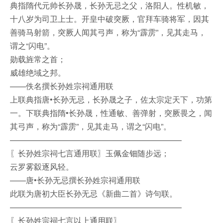
典指隋代元帅长孙晟，长孙无忌之父，洛阳人。性机敏，
十八岁为司卫上士。开皇中破突厥，官拜车骑将军，因其
善骑马射箭，突厥人闻其弓声，称为“霹雳”，见其走马，
谓之“闪电”。
勋载旌常之首；
威雄绝域之邦。
——佚名撰长孙姓宗祠通用联
上联典指唐•长孙无忌，长孙晟之子，佐太宗定天下，功第
一。下联典指隋•长孙晟，性通敏、善弹射，突厥畏之，闻
其弓声，称为“霹雳”，见其走马，谓之“闪电”。
—————————————————————–
〖长孙姓宗祠七言通用联〗玉佩金钿随步远；
云罗雾縠逐风轻。
——唐•长孙无忌撰长孙姓宗祠通用联
此联为唐初大臣长孙无忌《新曲二首》诗句联。
—————————————————————–
〖长孙姓宗祠七言以上通用联〗