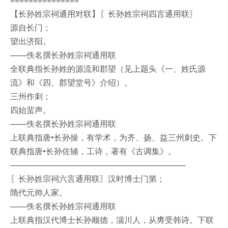
【长孙姓宗祠通用对联】〖长孙姓宗祠四言通用联〗
源自长门；
望出济阳。
——佚名撰长孙姓宗祠通用联
全联典指长孙姓的源流和郡望（见上题头《一、姓氏源
流》和《四、郡望堂号》介绍）。
三州作刺；
四始蜚声。
——佚名撰长孙姓宗祠通用联
上联典指唐•长孙操，有学术，为齐、扬、益三州刺史。下
联典指唐•长孙佐辅，工诗，著有《古调集》。
—————————————————————–
〖长孙姓宗祠六言通用联〗汉时博士门第；
隋代元帅人家。
——佚名撰长孙姓宗祠通用联
上联典指汉代博士长孙顺德，淄川人，从旉受韩诗。下联