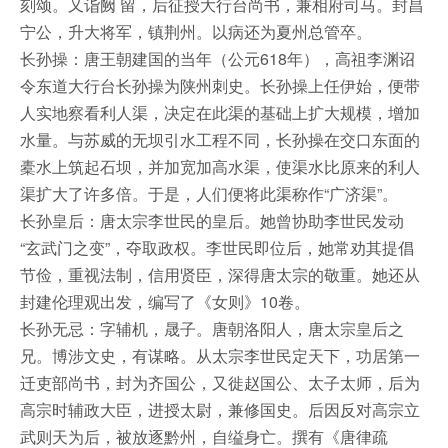
刻颂。又诣阙 留，后征授大行台尚书，兼相府司马。封昌
宁公，升大将军，镇荆州。以病还为夏州总管卒。
长孙操：唐王朝建国的当年（公元618年），高祖李渊诏
令东道大行台长孙操为陕州刺史。长孙操上任伊始，便带
人实地察看利人渠，决定在此渠的基础上扩大规模，增加
水量。与苏威的无坝引水工程不同，长孙操在交口东面的
橐水上筑起石坝，并加宽加高水渠，使渠水比原来的利人
渠扩大了许多倍。于是，人们便将此渠称作“广济渠”。
长孙皇后：唐太宗李世民的皇后。她曾协助李世民发动
“玄武门之变”，夺取政权。李世民即位后，她常劝其提倡
节俭，重视法制，信用贤臣，深得唐太宗的敬重。她还从
封建伦理观出发，编写了《女则》10卷。
长孙无忌：字辅机，晟子。唐朝洛阳人，唐太宗皇后之
兄。博涉文史，有谋略。从太宗李世民定天下，功居第一
迁吏部尚书，封为齐国公，又徙赵国公、太子太师，后为
高宗时辅政大臣，进授太尉，兼修国史。后因反对高宗立
武则天为后，被放逐黔州，自缢身亡。撰有《唐律疏