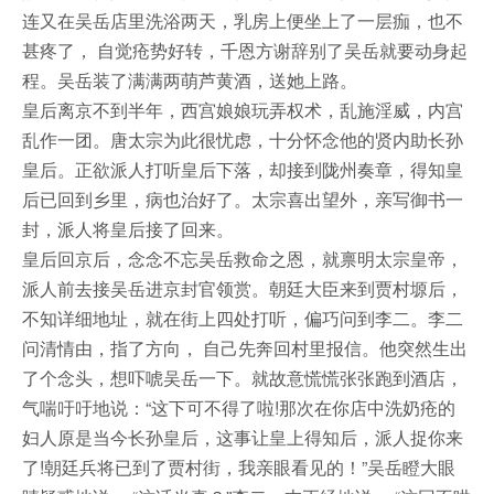
连又在吴岳店里洗浴两天，乳房上便坐上了一层痂，也不
甚疼了， 自觉疮势好转，千恩方谢辞别了吴岳就要动身起
程。吴岳装了满满两萌芦黄酒，送她上路。
皇后离京不到半年，西宫娘娘玩弄权术，乱施淫威，内宫
乱作一团。唐太宗为此很忧虑，十分怀念他的贤内助长孙
皇后。正欲派人打听皇后下落，却接到陇州奏章，得知皇
后已回到乡里，病也治好了。太宗喜出望外，亲写御书一
封，派人将皇后接了回来。
皇后回京后，念念不忘吴岳救命之恩，就禀明太宗皇帝，
派人前去接吴岳进京封官领赏。朝廷大臣来到贾村塬后，
不知详细地址，就在街上四处打听，偏巧问到李二。李二
问清情由，指了方向， 自己先奔回村里报信。他突然生出
了个念头，想吓唬吴岳一下。就故意慌慌张张跑到酒店，
气喘吁吁地说：“这下可不得了啦!那次在你店中洗奶疮的
妇人原是当今长孙皇后，这事让皇上得知后，派人捉你来
了!朝廷兵将已到了贾村街，我亲眼看见的！”吴岳瞪大眼