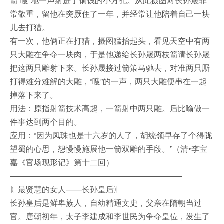
箭“嗖”地一声射进了铜钱的小方孔。从此摄图对长孙晟非
常敬重，留他在突厥住了一年，并经常让他陪着自己一块
儿去打猎。
有一次，他俩正在打猎，摄图猛抬起头，看见天空中有两
只大雕在争夺一块肉，于是他递给长孙晟两枝箭请长孙晟
把这两只雕射下来。长孙晟接过箭策马驰去，对准两只厮
打得难分难解的大雕，“嗖”的一声，两只大雕便串在一起
掉落下来了。
用法：原指射箭技术高超，一箭射中两只雕。后比喻做一
件事达到两个目的。
应用：“因为凤珠也是十六岁的人了，胡统领早存了个得陇
望蜀的心思，想慢慢施展他一箭双雕的手段。”（清•李宝
嘉《官场现形记》第十二回）
—————————————————————–
〖最贤慧的女人——长孙皇后〗
长孙皇后是鲜卑族人，自幼精通文史，父亲在隋朝当过
官。唐朝初年，太子李建成和李世民为争夺皇位，发生了