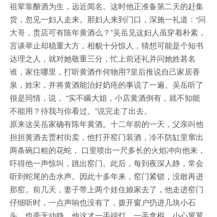
祖辈靠酿酒为生，远近闻名。这时他正准备第二天的赶集
货，忽见一妇人走来。那妇人来到门口，深施一礼道：“问
大哥，贵店可有陈年黄酒么？”吴岳见这妇人虽穿着朴素，
言谈举止却稳重大方，相貌十分惊人，猜想可能是个知书
达理之人，就对她敬重三分，忙上前还礼并问她姓甚名
谁，家住哪里，打听黄酒作何物用?皇后推说自己家居香
泉，姓宋，并将黄酒能治好奶疮的事说了一遍。吴岳听了
很是同情，说， “实不瞒大姐，小店黄酒倒有，就不知能
不能用？待我与你看过。”说完走了出去。
原来这吴岳家确有陈年黄酒。十二年前的一天，父亲叫他
担担黄酒去贾村街卖，他打开窑门装酒，冷不防缸里窜出
两条碗口粗的花蛇， 口里喷出一尺多长的火焰冲向他来，
吓得他一声惊叫，跳出窑门。此后，每到夜深人静，常会
听到蛇尾的击水声。因此十多年来，窑门紧锁，没敢再进
那窑。前几天，妻子带上两个娃住娘家去了，他走进窑门
仔细听时，一点声响也没有了，拨开窗户扔进几块小石
头，也毫无动静。他这才一手端灯，一手拿棍，小心翼翼