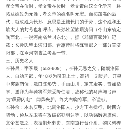
孝文帝在位时，孝文帝在位时，孝文帝向汉文化学习，将
拓跋姓改为元姓，孝文帝的姓名叫元宏。而拓跋嵩的后
代，就改姓为长孙，意思是王族长门的子孙，这个姓和王
族大人的封号也相呼应。长孙姓望族居济阳（今山东省定
陶西北，一说河南省兰封东北）。据《郡望百家姓》记
载：长孙氏望出济阳郡。晋惠帝时将陈留郡之一部分置济
阳郡，在今河南省兰考县一带。
三、历史名人
长孙晟：字季晟（552-609），长孙无忌之父，隋朝洛阳
人。自幼习武，年18岁为司卫上士，高祖一见嗟异。开皇
中突厥南侵，晟口陈形势，手画山川，定其虚实，皆如指
掌。遂拜为车骑将军兼受降使者，敌称他的马声与弓声
为“霹雳闪电”，闻风丧胆。终为右骁将军。卒谥献。
长孙俭：本名庆明。北周洛阳人。少方正有操行。时四方
骚动，俭从左卫将军攻破宿勒明达等，以功赐爵索虞侯。
文帝甚敬之，表授荆州刺史、东南道行台仆射。黎民树碑