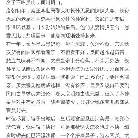
名子不叫吴山，而叫岍山。
唐朝初年，秦王李世民娶大将长孙无忌的妹妹为妻。长孙
无忌的老家在宝鸡县香泉公社的孙家村。玄武门之变后，
李世民登基，封长孙娘娘为皇后。他们夫妻情投意合，恩
爱无比，共理国事，使唐朝逐渐强盛起来。
有一年，长孙皇后患奶疮，流血流脓，久治不愈。京师长
安所有的名医都看遍了，不但看不好，反而越来越厉害，
脓血气味臭不可闻。太宗皇帝十分心焦，却毫无办法。长
孙皇后见自己久病不愈，不但无法为太宗分忧，反而使太
宗常伴床榻，恐误国事，就推说自己思乡心切，要回乡省
亲。唐太宗见她病成这样，没有答应，皇后又说自己要到
民间去寻求偏方治疮。唐太宗明知去也无益，但为了不使
皇后对生存的最后一线希望破灭，只好让她多带几名随从
官员前去。
时值盛夏，轿子出城后，皇后隔窗望见山河美景，顿觉心
清气爽，就催轿子快行，可是那帮轿夫怎么也走不快，细
看时轿夫们已汗流浃背，一个个捂着鼻子，随从官员、太