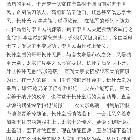
激烈的争斗。李建成一伙常在唐高祖李渊面前陷害李世
民，企图借刀杀人。高祖听信了他们、疑忌甚至僧恶李世
民。长孙氏“孝事高祖，谨承诸妃”。在险恶的形势下勉力
排解高祖对李世民的嫌猜。到了李世民决定发动”玄武门之
变”除掉李建成的紧急关头，长孙氏又挺身而出，亲自激励
士气，促成了事变成功，李世民由此登上帝位。
长孙皇后的哥哥长孙无忌，与唐太宗是布衣之交，又是功
臣元勋，太宗打算委之以显官要职。长孙皇后坚决不允。
并让长孙无忌“苦求逊职”，直到大宗改授权限不大的官职
为止。在一人荣耀、满门生辉的封建社会里，长孙氏贵为
皇后，却“不愿兄弟子侄布列朝廷”，实在难能可贵。唐太
宗善于纳谏的政举，也得益于长孙皇后的良言劝导。直言
敢谏的魏征经常触犯“龙颜”，一次太宗退朝，回到后宫恨
声地说要杀掉魏征。长孙皇后悄然退下，一会儿又穿着参
加隆重礼仪的朝服走上，太宗十分惊讶。她说；我听说君
主圣明，臣下才敢直言。现在魏征直谏，正说明陛下圣明
啊，我怎么能不庆贺呢？太宗听了转怒为喜，从此对魏征