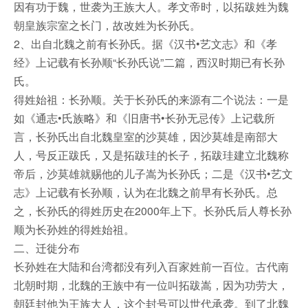
因有功于魏，世袭为王族大人。孝文帝时，以拓跋姓为魏
朝皇族宗室之长门，故改姓为长孙氏。
2、出自北魏之前有长孙氏。据《汉书•艺文志》和《孝
经》上记载有长孙顺“长孙氏说”二篇，西汉时期已有长孙
氏。
得姓始祖：长孙顺。关于长孙氏的来源有二个说法：一是
如《通志•氏族略》和《旧唐书•长孙无忌传》上记载所
言，长孙氏出自北魏皇室的沙莫雄，因沙莫雄是南部大
人，号反正跋氏，又是拓跋珪的长子，拓跋珪建立北魏称
帝后，沙莫雄就赐他的儿子嵩为长孙氏；二是《汉书•艺文
志》上记载有长孙顺，认为在北魏之前早有长孙氏。总
之，长孙氏的得姓历史在2000年上下。长孙氏后人尊长孙
顺为长孙姓的得姓始祖。
二、迁徙分布
长孙姓在大陆和台湾都没有列入百家姓前一百位。古代南
北朝时期，北魏的王族中有一位叫拓跋嵩，因为功劳大，
朝廷封他为王族大人，这个封号可以世代承袭。到了北魏