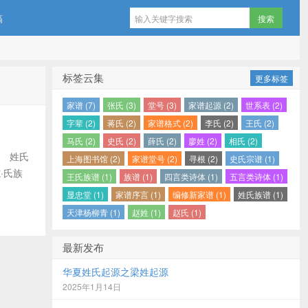
稿
标签云集
更多标签
家谱 (7)
张氏 (3)
堂号 (3)
家谱起源 (2)
世系表 (2)
字辈 (2)
蒋氏 (2)
家谱格式 (2)
李氏 (2)
王氏 (2)
马氏 (2)
史氏 (2)
薛氏 (2)
廖姓 (2)
相氏 (2)
 姓氏
上海图书馆 (2)
家谱堂号 (2)
寻根 (2)
史氏宗谱 (1)
·氏族
王氏族谱 (1)
族谱 (1)
四言类诗体 (1)
五言类诗体 (1)
显忠堂 (1)
家谱序言 (1)
编修新家谱 (1)
姓氏族谱 (1)
天津杨柳青 (1)
赵姓 (1)
赵氏 (1)
最新发布
华夏姓氏起源之梁姓起源
2025年1月14日