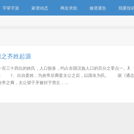
字辈字派
家谱动态
网友求助
修谱通告
我要投
源之齐姓起源
一百三十四位的姓氏，人口较多，约占全国汉族人口的百分之零点一。
四： 1、出自姜姓，为炎帝后裔姜太公之后，以国名为氏。 据《通志
帝之裔，太公望子牙被封于营丘，...