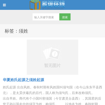
家谱在线知识堂
标签：须姓
华夏姓氏起源之须姓起源
姓氏起源 出自风姓。春秋时期有风姓国叫须句国（在今山东东平县西
北），是太昊伏羲氏的后代，国人称为须句氏，后来改称须氏。
出自芈姓。商代有个小国叫密须国（今甘肃灵台县西），其国君的后
世子孙以国名中的须字为姓，称须氏。 以地名为姓。春秋时期，