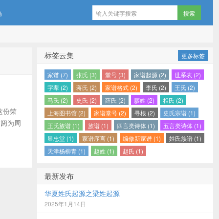
稿
标签云集
更多标签
家谱 (7)
张氏 (3)
堂号 (3)
家谱起源 (2)
世系表 (2)
字辈 (2)
蒋氏 (2)
家谱格式 (2)
李氏 (2)
王氏 (2)
马氏 (2)
史氏 (2)
薛氏 (2)
廖姓 (2)
相氏 (2)
这份荣
上海图书馆 (2)
家谱堂号 (2)
寻根 (2)
史氏宗谱 (1)
虞阏为周
王氏族谱 (1)
族谱 (1)
四言类诗体 (1)
五言类诗体 (1)
显忠堂 (1)
家谱序言 (1)
编修新家谱 (1)
姓氏族谱 (1)
天津杨柳青 (1)
赵姓 (1)
赵氏 (1)
最新发布
华夏姓氏起源之梁姓起源
2025年1月14日