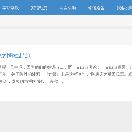
字辈字派
家谱动态
网友求助
修谱通告
我要投
源之陶姓起源
荣耀，又幸运，因为他们的姓源有二，而一支出自唐尧，一支出自虞舜。
万分。 关于陶姓的姓源，《姓纂》上是这样说的：“陶唐氏之后因氏焉。
尧，虞阏则为舜的后代。 帝尧，...