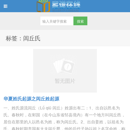
家谱在线知识堂
标签：闾丘氏
华夏姓氏起源之闾丘姓起源
一、姓氏源流闾丘（Lǘ qiū 闾丘）姓源出有二：1、出自以邑名为
氏。春秋时，在邾国（在今山东省邹县境内）有一个地方叫闾丘邑，
居住在那里的人以邑名为姓，称为闾丘氏。2、出自姜姓，以祖名为
氏。春秋时期齐国有大夫闾丘婴，他的后代子孙以祖上名字命姓，称