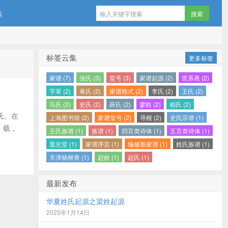
稿
标签云集
更多标签
家谱 (7)
张氏 (3)
堂号 (3)
家谱起源 (2)
世系表 (2)
字辈 (2)
蒋氏 (2)
家谱格式 (2)
李氏 (2)
王氏 (2)
马氏 (2)
史氏 (2)
薛氏 (2)
廖姓 (2)
相氏 (2)
氏。在
上海图书馆 (2)
家谱堂号 (2)
寻根 (2)
史氏宗谱 (1)
》载，
王氏族谱 (1)
族谱 (1)
四言类诗体 (1)
五言类诗体 (1)
显忠堂 (1)
家谱序言 (1)
编修新家谱 (1)
姓氏族谱 (1)
天津杨柳青 (1)
赵姓 (1)
赵氏 (1)
最新发布
华夏姓氏起源之梁姓起源
2025年1月14日