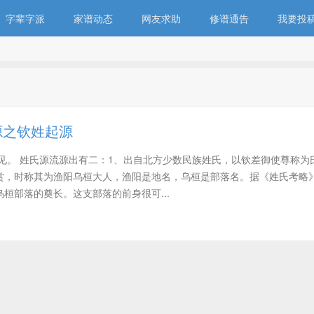
字辈字派
家谱动态
网友求助
修谱通告
我要投
源之钦姓起源
见。 姓氏源流源出有二：1、出自北方少数民族姓氏，以钦差御使尊称为
赏，时称其为渔阳乌桓大人，渔阳是地名，乌桓是部落名。据《姓氏考略
桓部落的奠长。这支部落的前身很可...