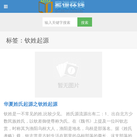
家谱在线知识堂
标签：钦姓起源
华夏姓氏起源之钦姓起源
钦姓是一不常见的姓,比较少见。 姓氏源流源出有二：1、出自北方少
数民族姓氏，以钦差御使尊称为氏。在《魏书》上提及一位叫钦志
赏，时称其为渔阳乌桓大人，渔阳是地名，乌桓是部落名。据《姓氏
考略》载，钦志赏是古时生活在那里的乌桓部落的奠长。这支部落的