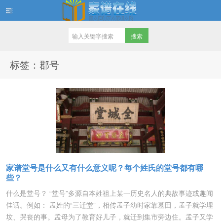
家谱在线知识堂
标签：郡号
家谱堂号是什么又有什么意义呢？每个姓氏的堂号都有哪
些？
什么是堂号？ “堂号”多源自本姓祖上某一历史名人的典故事迹或趣闻
佳话。例如： 孟姓的“三迁堂”，相传孟子幼时家靠墓田，孟子就学埋
坟、哭丧的事。孟母为了教育好儿子，就迁到集市旁边住。孟子又学