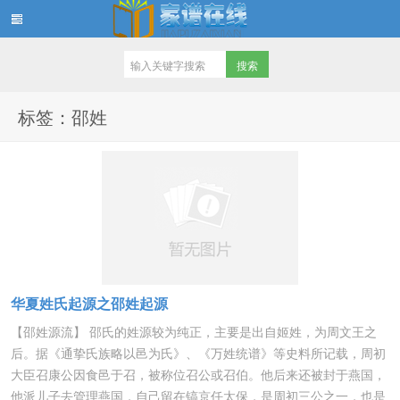
家谱在线知识堂
标签：邵姓
华夏姓氏起源之邵姓起源
【邵姓源流】 邵氏的姓源较为纯正，主要是出自姬姓，为周文王之
后。据《通挚氏族略以邑为氏》、《万姓统谱》等史料所记载，周初
大臣召康公因食邑于召，被称位召公或召伯。他后来还被封于燕国，
他派儿子去管理燕国，自己留在镐京任太保，是周初三公之一，也是