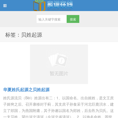
家谱在线知识堂
标签：贝姓起源
华夏姓氏起源之贝姓起源
姓氏源流贝（Bèi）姓源出有二：1、以国命名。出自姬姓，是文王庶
子姬奭之后。召开康移封于蓟，其支庶子孙食采于河北巨鹿浿水，建
立了郥国，为燕国附庸，其子孙遂以国名为郥姓，后去邑为贝氏。这
一支贝姓，望出河北清河（今河北省清河）。2、以地名命姓。因世