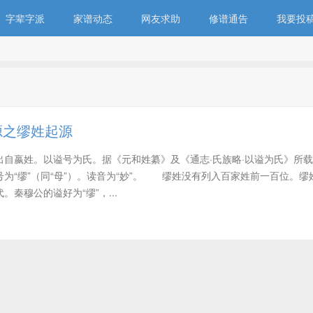
字辈字派
家谱动态
网友求助
修谱通告
我要投
源之缪姓起源
自嬴姓。以谥号为氏。据《元和姓纂》及《通志·氏族略·以谥为氏》所
为“缪”（同“母”）。读音为“妙”。 缪姓没有列入百家姓前一百位。缪
秦穆公的谥好为“缪”，...