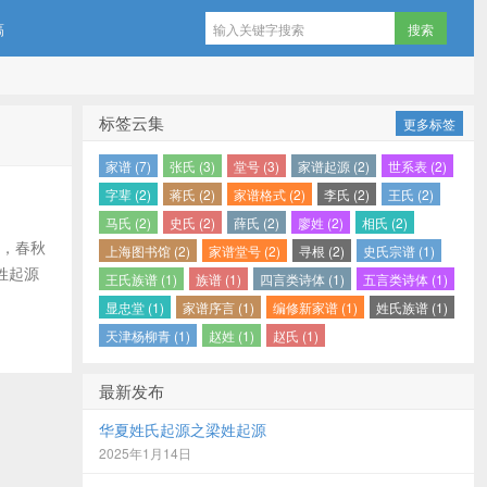
稿
标签云集
更多标签
家谱 (7)
张氏 (3)
堂号 (3)
家谱起源 (2)
世系表 (2)
字辈 (2)
蒋氏 (2)
家谱格式 (2)
李氏 (2)
王氏 (2)
马氏 (2)
史氏 (2)
薛氏 (2)
廖姓 (2)
相氏 (2)
载，春秋
上海图书馆 (2)
家谱堂号 (2)
寻根 (2)
史氏宗谱 (1)
姓起源
王氏族谱 (1)
族谱 (1)
四言类诗体 (1)
五言类诗体 (1)
显忠堂 (1)
家谱序言 (1)
编修新家谱 (1)
姓氏族谱 (1)
天津杨柳青 (1)
赵姓 (1)
赵氏 (1)
最新发布
华夏姓氏起源之梁姓起源
2025年1月14日