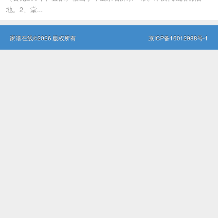
地。2、堂...
家谱在线©2026 版权所有
京ICP备16012988号-1