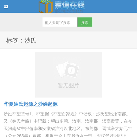
家谱在线知识堂
标签：沙氏
华夏姓氏起源之沙姓起源
沙姓郡望堂号1、郡望据《郡望百家姓》中记载：沙氏望出汝南郡。
又《姓氏考略》中记载：望出东莞、汝南。汝南郡：汉高帝置，在今
天河南省中部偏南和安徽省淮河以北地区。东莞郡：晋武帝太始元年
（公元265年）置郡。相当于今山东省沂水一带。即汉代城阳郡旧