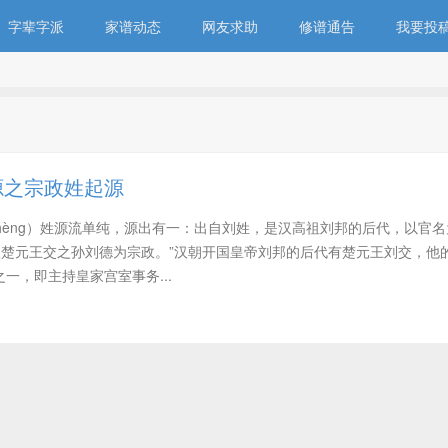
字辈字派
家谱动态
网友求助
修谱通告
我要投
源之宗政姓起源
 zhèng）姓源流单纯，源出有一：出自刘姓，是汉高祖刘邦的后代，以官
汉楚元王交之孙刘德为宗政。”汉朝开国皇帝刘邦的后代有楚元王刘交，他
一，即主持皇家宫室事务...