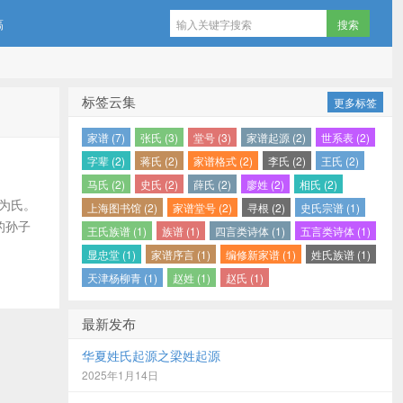
稿
标签云集
更多标签
家谱 (7)
张氏 (3)
堂号 (3)
家谱起源 (2)
世系表 (2)
字辈 (2)
蒋氏 (2)
家谱格式 (2)
李氏 (2)
王氏 (2)
马氏 (2)
史氏 (2)
薛氏 (2)
廖姓 (2)
相氏 (2)
名为氏。
上海图书馆 (2)
家谱堂号 (2)
寻根 (2)
史氏宗谱 (1)
的孙子
王氏族谱 (1)
族谱 (1)
四言类诗体 (1)
五言类诗体 (1)
显忠堂 (1)
家谱序言 (1)
编修新家谱 (1)
姓氏族谱 (1)
天津杨柳青 (1)
赵姓 (1)
赵氏 (1)
最新发布
华夏姓氏起源之梁姓起源
2025年1月14日