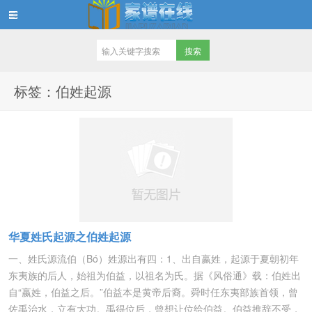
家谱在线知识堂
标签：伯姓起源
华夏姓氏起源之伯姓起源
一、姓氏源流伯（Bó）姓源出有四：1、出自嬴姓，起源于夏朝初年
东夷族的后人，始祖为伯益，以祖名为氏。据《风俗通》载：伯姓出
自“嬴姓，伯益之后。”伯益本是黄帝后裔。舜时任东夷部族首领，曾
佐禹治水，立有大功。禹得位后，曾想让位给伯益。伯益推辞不受，