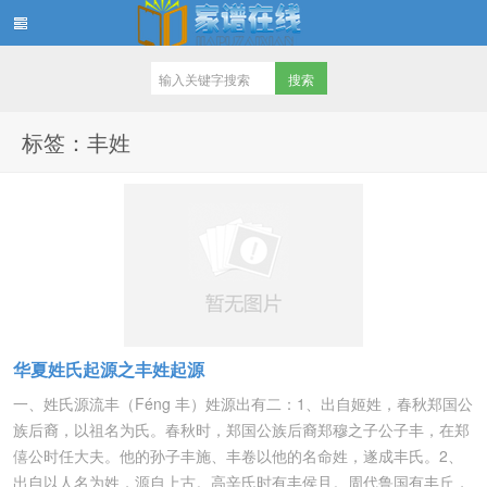
家谱在线知识堂
标签：丰姓
华夏姓氏起源之丰姓起源
一、姓氏源流丰（Féng 丰）姓源出有二：1、出自姬姓，春秋郑国公
族后裔，以祖名为氏。春秋时，郑国公族后裔郑穆之子公子丰，在郑
僖公时任大夫。他的孙子丰施、丰卷以他的名命姓，遂成丰氏。2、
出自以人名为姓，源自上古。高辛氏时有丰侯且。周代鲁国有丰丘，